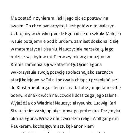
Ma zostać inżynierem. Jeśli jego ojciec postawi na
swoim. On chce być artystą. I jest gotów o to walczyć.
Uzbrojony w ołówki i pędzle Egon idzie do szkoły. Maluje i
rysuje potajemnie pod biurkiem, zamiast doskonalić się
w matematyce i pisaniu. Nauczyciele narzekają. Jego
rodzice są zirytowani. Pierwszy rok w gimnazjum w
Krems zamienia się w katastrofę. Ojciec Egona
wykorzystuje swoją pozycję społeczną jako zarządcy
stacji kolejowej w Tulln i pozwala chłopcu przenieść się
do Klosterneuburga. Chłopiec nadal otrzymuje tam słabe
oceny. Jednak dwóch nauczycieli dostrzega jego talent.
Wyjeżdża do Wiednia! Nauczyciel rysunku Ludwig Karl
Strauch cieszy się opinią surowego profesora. Przymyka
oko na Egona. Wraz z nauczycielem religii Wolfgangiem
Paukerem, kochającym sztukę kanonikiem