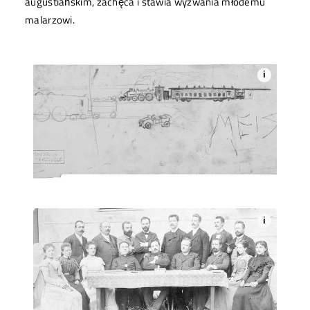
augustiańskim, zachęca i stawia wyzwania młodemu
malarzowi.
i
i