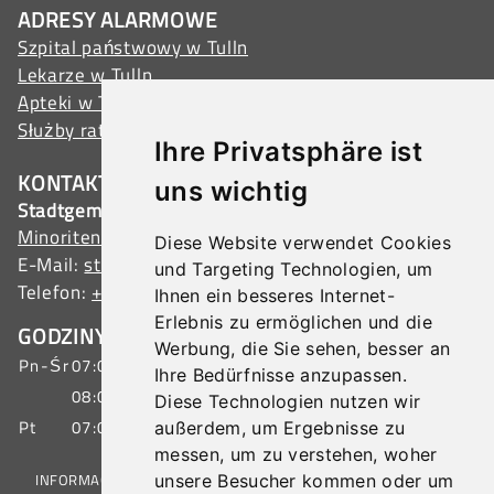
ADRESY ALARMOWE
Szpital państwowy w Tulln
Lekarze w Tulln
Apteki w Tulln
Służby ratunkowe
Ihre Privatsphäre ist
KONTAKT
uns wichtig
Stadtgemeinde Tulln
Minoritenplatz 1, 3430 Tulln, Austria
Diese Website verwendet Cookies
E-Mail:
stadtamt@tulln.gv.at
und Targeting Technologien, um
Telefon:
+43 (0) 2272 690-0
Ihnen ein besseres Internet-
Erlebnis zu ermöglichen und die
GODZINY OTWARCIA OBSŁUGA OBYWATELI
Werbung, die Sie sehen, besser an
Pn-Śr
07:00 - 15:30 godz.
Ihre Bedürfnisse anzupassen.
08:00 - 19:00 godz.
Diese Technologien nutzen wir
Pt
07:00 - 12:00 godz.
außerdem, um Ergebnisse zu
messen, um zu verstehen, woher
INFORMACJE PRAWNE
|
OCHRONA DANYCH
|
MAPA STRONY
unsere Besucher kommen oder um