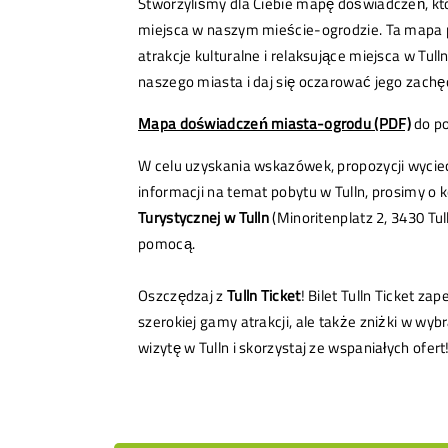
Stworzyliśmy dla Ciebie mapę doświadczeń, kt
miejsca w naszym mieście-ogrodzie. Ta mapa p
atrakcje kulturalne i relaksujące miejsca w Tull
naszego miasta i daj się oczarować jego zachę
Mapa doświadczeń miasta-ogrodu (PDF)
do po
W celu uzyskania wskazówek, propozycji wyciecz
informacji na temat pobytu w Tulln, prosimy o 
Turystycznej w Tulln
(Minoritenplatz 2, 3430 Tul
pomocą.
Oszczędzaj z
Tulln Ticket
! Bilet Tulln Ticket za
szerokiej gamy atrakcji, ale także zniżki w wy
wizytę w Tulln i skorzystaj ze wspaniałych ofert