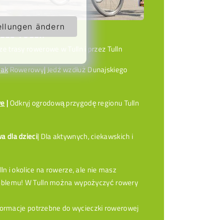
ellungen ändern
ZEZ TULLN
ze trasy rowerowe w Tulln i przez Tulln
lak
Rowerowy
|
Jedź wzdłuż Dunajskiego
we
|
Odkryj ogrodową przygodę regionu Tulln
 dla dzieci
| Dla aktywnych, ciekawskich i
n i okolice na rowerze, ale nie masz
oblemu! W Tulln można wypożyczyć rowery
formacje potrzebne do wycieczki rowerowej