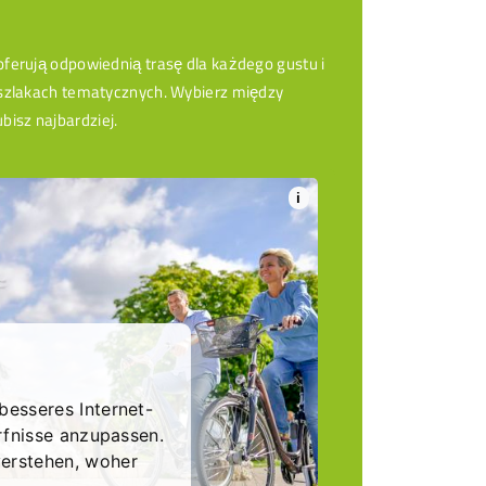
ferują odpowiednią trasę dla każdego gustu i
 szlakach tematycznych. Wybierz między
isz najbardziej.
i
besseres Internet-
rfnisse anzupassen.
erstehen, woher