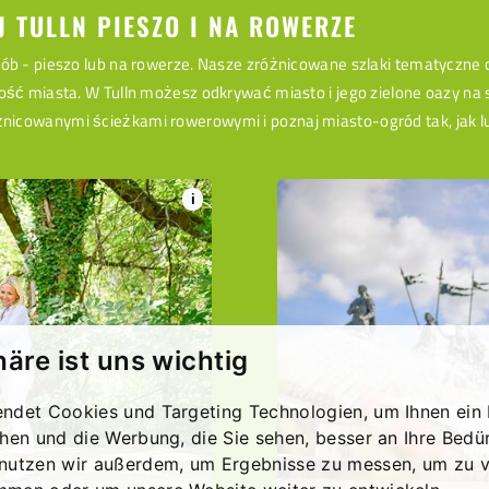
J TULLN PIESZO I NA ROWERZE
ób - pieszo lub na rowerze. Nasze zróżnicowane szlaki tematyczne o
ość miasta. W Tulln możesz odkrywać miasto i jego zielone oazy na
icowanymi ścieżkami rowerowymi i poznaj miasto-ogród tak, jak lub
i
häre ist uns wichtig
ndet Cookies und Targeting Technologien, um Ihnen ein 
chen und die Werbung, die Sie sehen, besser an Ihre Bedü
nutzen wir außerdem, um Ergebnisse zu messen, um zu v