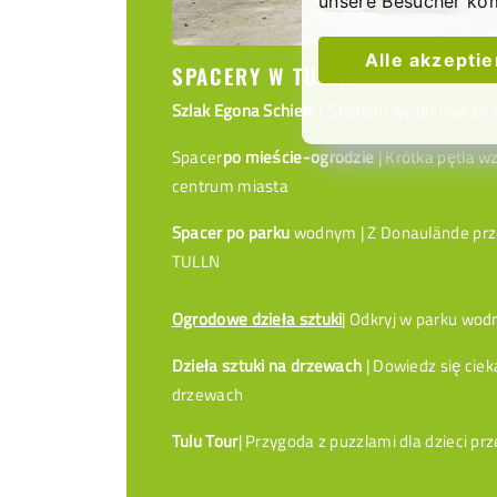
unsere Besucher ko
Alle akzepti
SPACERY W TULLN
Szlak Egona Schiele
| Śladami wyjątkowego a
Spacer
po mieście-ogrodzie
| Krótka pętla w
centrum miasta
Spacer po parku
wodnym | Z Donaulände pr
TULLN
Ogrodowe dzieła sztuki
| Odkryj w parku wo
Dzieła sztuki na drzewach
| Dowiedz się cie
drzewach
Tulu Tour
| Przygoda z puzzlami dla dzieci prz