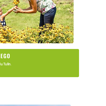
WEGO
u Tulln
.