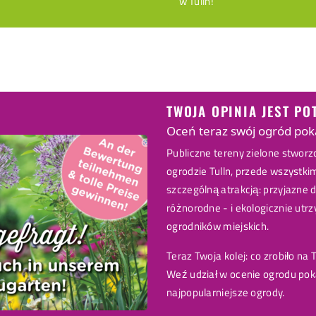
w Tulln!
TWOJA OPINIA JEST PO
Oceń teraz swój ogród pok
Publiczne tereny zielone stwor
ogrodzie Tulln, przede wszystki
szczególną atrakcją: przyjazne d
różnorodne - i ekologicznie ut
ogrodników miejskich.
Teraz Twoja kolej: co zrobiło na
Weź udział w ocenie ogrodu po
najpopularniejsze ogrody.