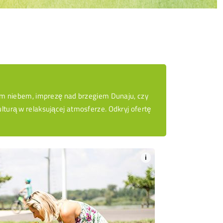
ołym niebem, imprezę nad brzegiem Dunaju, czy
ulturą w relaksującej atmosferze. Odkryj ofertę
i