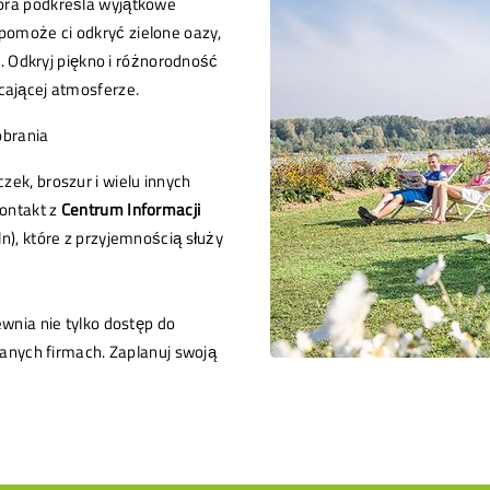
óra podkreśla wyjątkowe
omoże ci odkryć zielone oazy,
n. Odkryj piękno i różnorodność
cającej atmosferze.
brania
ek, broszur i wielu innych
kontakt z
Centrum Informacji
ln), które z przyjemnością służy
pewnia nie tylko dostęp do
branych firmach. Zaplanuj swoją
!