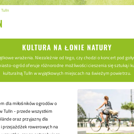
 Tulln
N
KULTURA NA ŁONIE NATURY
wyjątkowe wrażenia. Niezależnie od tego, czy chodzi o koncert pod g
miasto-ogród oferuje różnorodne możliwości cieszenia się sztuką i k
kulturalną Tulln w wyjątkowych miejscach na świeżym powietrzu.
ciem dla miłośników ogrodów o
 w Tulln - przede wszystkim
lände oraz przyjazny dla
 i przejażdżek rowerowych na