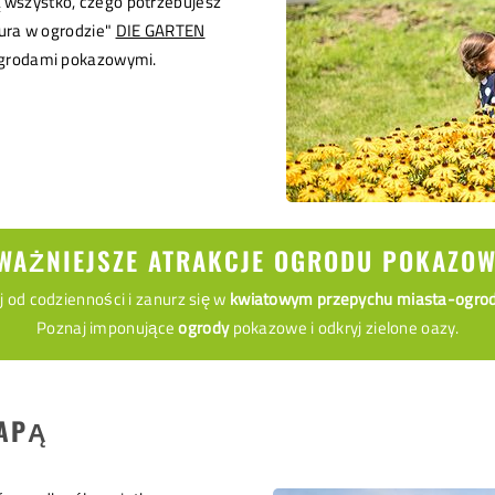
 wszystko, czego potrzebujesz
tura w ogrodzie"
DIE GARTEN
ogrodami pokazowymi.
WAŻNIEJSZE ATRAKCJE OGRODU POKAZO
j od codzienności i zanurz się w
kwiatowym przepychu miasta-ogrod
Poznaj imponujące
ogrody
pokazowe i odkryj zielone oazy.
MAPĄ