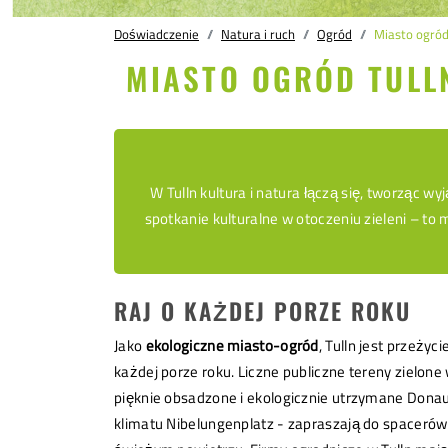
Doświadczenie
Natura i ruch
Ogród
Miasto ogród
MIASTO OGRÓD TULL
W Tulln kultura i natura łączą się, tworząc 
spotkanie kulturalne w otoczeniu zieleni – to 
RAJ O KAŻDEJ PORZE ROKU
Jako
ekologiczne miasto-ogród
, Tulln jest przeży
każdej porze roku. Liczne publiczne tereny zielone
pięknie obsadzone i ekologicznie utrzymane Donau
klimatu Nibelungenplatz - zapraszają do spacerów