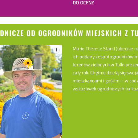
DO OCENY
DNICZE OD OGRODNIKÓW MIEJSKICH Z T
Marie Therese Starkl (obecnie na
i
ich oddany zespół ogrodników mi
terenów zielonych w Tulln preze
cały rok. Chętnie dzielą się sw
mieszkańcami i gośćmi - w codz
wskazówek ogrodniczych na każ