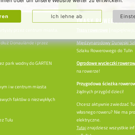
mmen oder um unsere Website weiter zu entwickeln.
eren
Ich lehne ab
Einst
TRASY ROWEROWE PR
Trasy rowerowe
|
najpiękniejs
rtysty przez centrum miasta.
Międzynarodowy Dunajski Sz
zdłuż Donaulände i przez
Szlaku Rowerowego do Tulln
Ogrodowe wycieczki rowero
zez park wodny do GARTEN
na rowerze!
Przygodowa ścieżka rowerowa
dnym i w centrum miasta
żądnych przygód dzieci!
kawych faktów o niezwykłych
Chcesz aktywnie zwiedzać Tull
własnego roweru? Nie ma pr
elektryczne.
ez Tulu
Tutaj
znajdziesz wszystkie in