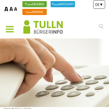
DE
▼
A
A
A
MENÜ
Fotocredit: © Gajus / Fotolia