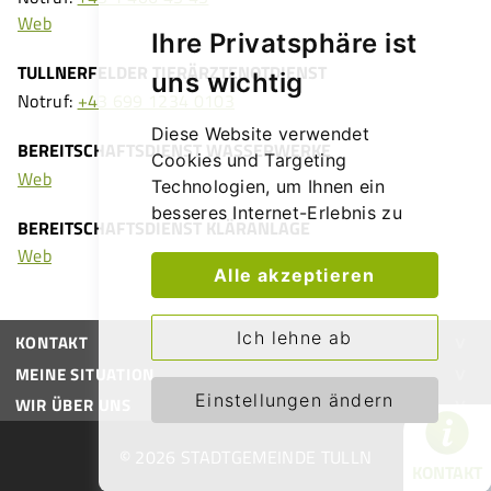
Web
Ihre Privatsphäre ist
TULLNERFELDER TIERÄRZTENOTDIENST
uns wichtig
Notruf:
+43 699 1234 0103
Diese Website verwendet
BEREITSCHAFTSDIENST WASSERWERKE
Cookies und Targeting
Web
Technologien, um Ihnen ein
besseres Internet-Erlebnis zu
BEREITSCHAFTSDIENST KLÄRANLAGE
ermöglichen und die Werbung,
Web
die Sie sehen, besser an Ihre
Alle akzeptieren
Bedürfnisse anzupassen. Diese
Technologien nutzen wir
Ich lehne ab
KONTAKT
außerdem, um Ergebnisse zu
messen, um zu verstehen, woher
MEINE SITUATION
unsere Besucher kommen oder
Einstellungen ändern
WIR ÜBER UNS
um unsere Website weiter zu
entwickeln.
© 2026 STADTGEMEINDE TULLN
KONTAKT