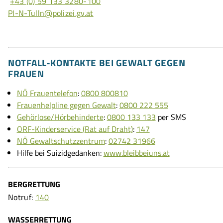
+43 (0) 59 133 3280-100
PI-N-Tulln@polizei.gv.at
NOTFALL-KONTAKTE BEI GEWALT GEGEN
FRAUEN
NÖ Frauentelefon
:
0800 800810
Frauenhelpline gegen Gewalt
:
0800 222 555
Gehörlose/Hörbehinderte
:
0800 133 133
per SMS
ORF-Kinderservice (Rat auf Draht)
:
147
NÖ Gewaltschutzzentrum
:
02742 31966
Hilfe bei Suizidgedanken:
www.bleibbeiuns.at
BERGRETTUNG
Notruf:
140
WASSERRETTUNG