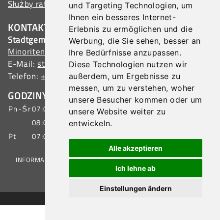
Służby ratunkowe
und Targeting Technologien, um
Ihnen ein besseres Internet-
KONTAKT
Erlebnis zu ermöglichen und die
Stadtgemeinde Tulln
Werbung, die Sie sehen, besser an
Minoritenplatz 1, 3430 Tulln, Austria
Ihre Bedürfnisse anzupassen.
E-Mail:
stadtamt@tulln.gv.at
Diese Technologien nutzen wir
Telefon:
+43 (0) 2272 690-0
außerdem, um Ergebnisse zu
messen, um zu verstehen, woher
GODZINY OTWARCIA OBSŁUGA OBYWATELI
unsere Besucher kommen oder um
Pn-Śr
07:00 - 15:30 godz.
unsere Website weiter zu
08:00 - 19:00 godz.
entwickeln.
Pt
07:00 - 12:00 godz.
Alle akzeptieren
INFORMACJE PRAWNE
|
OCHRONA DANYCH
|
MAPA STRONY
Ich lehne ab
Einstellungen ändern
© 2026 Stadtgemeinde Tulln
KONTAK