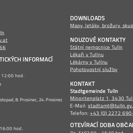
DOWNLOADS
Mapy, letáky, brožury, sku
ln
NOUZOVÉ KONTAKTY
v.at
Státní nemocnice Tulln
566
Lékaři v Tullnu
TICKÝCH INFORMACÍ
Lékárny v Tullnu
Pohotovostní služby
 12:00 hod.
KONTAKT
o
Stadtgemeinde Tulln
Minoritenplatz 1, 3430 Tul
Listopad, 8. Prosinec, 24. Prosinec
E-Mail:
stadtamt@tulln.gv
Telefon:
+43 (0) 2272 690
OTEVÍRACÍ DOBA OBČA
 16:00 hod.
Po-St
07:00 - 15:30 hod.