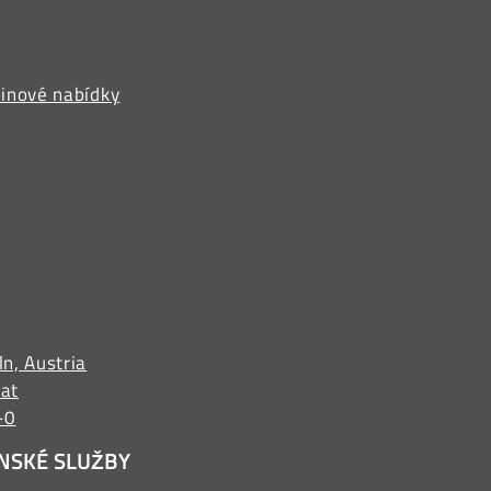
pinové nabídky
ln, Austria
.at
-0
NSKÉ SLUŽBY