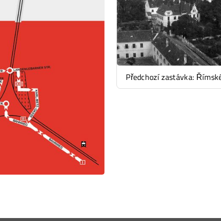
Předchozí zastávka: Říms