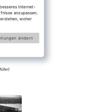
besseres Internet-
rfnisse anzupassen.
erstehen, woher
ellungen ändern
üller)