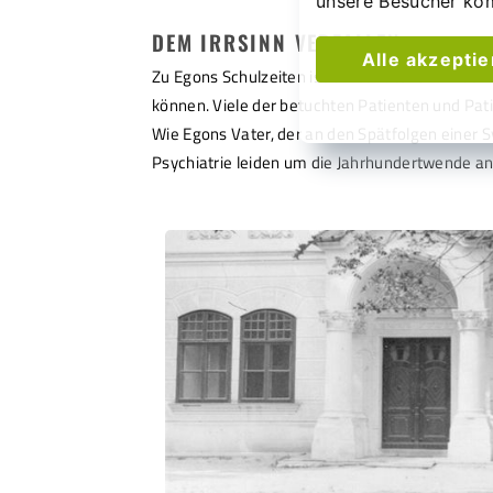
unsere Besucher ko
DEM IRRSINN VERFALLEN.
Alle akzepti
Zu Egons Schulzeiten ist ein Sanatorium in den
können. Viele der betuchten Patienten und Pat
Wie Egons Vater, der an den Spätfolgen einer Sy
Psychiatrie leiden um die Jahrhundertwende an