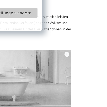
ellungen ändern
r hier behandelt wird, muss es sich leisten
Dem Irrsinn verfallen“, sagt der Volksmund.
Bis zu einem Drittel aller PatientInnen in der
i