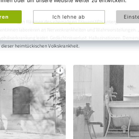
mmen oder um unsere Website weiter zu entwickeln.
eren
Ich lehne ab
Einst
 weitläufigen Räumen des ehemaligen Frauenstifts untergebracht. We
ientinnen laborieren an Nervenkrankheiten und Wahnvorstellungen. „
philiserkrankung leidet. Gedächtnisverlust. Halluzinationen. Demenz. 
 dieser heimtückischen Volkskrankheit.
i