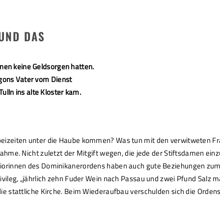
 UND DAS
nnen keine Geldsorgen hatten.
Egons Vater vom Dienst
ln ins alte Kloster kam.
ht beizeiten unter die Haube kommen? Was tun mit den verwitweten
fnahme. Nicht zuletzt der Mitgift wegen, die jede der Stiftsdamen einz
Priorinnen des Dominikanerordens haben auch gute Beziehungen zum ka
rivileg, „jährlich zehn Fuder Wein nach Passau und zwei Pfund Salz 
d die stattliche Kirche. Beim Wiederaufbau verschulden sich die Or