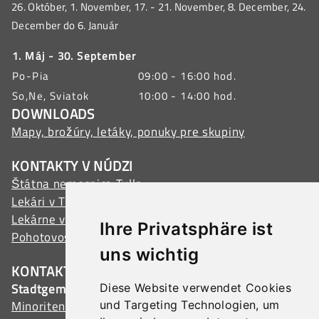
26. Október, 1. November, 17. - 21. November, 8. December, 24.
pamiatky nám pripomínajú slávne časy Rímskej
December do 6. Január
ríše. Rimania po sebe v Rakúsku nezanechali len
fyzické pozostatky, ale aj trvalú kultúrnu prítomnosť.
1. Máj - 30. September
Tá sa odráža v architektúre, jazyku a zvykoch, ktoré
Po-Pia
09:00 - 16:00 hod.
sa v krajine vyskytujú dodnes. Fascinácia rímskou
So,Ne, Sviatok
10:00 - 14:00 hod.
minulosťou sa neobmedzuje len na historikov.
DOWNLOADS
Priťahuje aj turistov z celého sveta, ktorí navštevujú
Mapy, brožúry, letáky, ponuky pre skupiny
rímske pamiatky a múzeá v Rakúsku, aby sa
dozvedeli viac o tomto fascinujúcom období.
KONTAKTY V NÚDZI
Štúdium Rimanov ponúka nielen historické
Štátna nemocnica Tulln
poznatky, ale aj pohľad na zložité dejiny Európy a
Lekári v Tullne
Lekárne v Tullne
rozmanitosť kultúr, ktoré prispeli k formovaniu
Ihre Privatsphäre ist
Pohotovostné služby
moderného kontinentu.
uns wichtig
KONTAKT
Stadtgemeinde Tulln
Diese Website verwendet Cookies
Minoritenplatz 1, 3430 Tulln, Austria
und Targeting Technologien, um