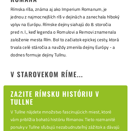
Rímska ríša, známa aj ako Imperium Romanum, je
jednou z najmocnejších ríš v dejinách a zanechala hlboký
vplyv na Európu. Rímske dejiny siahajú do 8. storočia
pred n. l., keď legenda o Romulovi a Removi znamenala
založenie mesta Rím. Bol to začiatok epickej cesty, ktorá
trvala celé stáročia a navždy zmenila dejiny Európy - a
dodnes formuje dejiny Tullnu.
V STAROVEKOM RÍME...
ZAŽITE RÍMSKU HISTÓRIU V
TULLNE
V Tullne nájdete množstvo fascinujúcich miest, ktoré
vám priblížia bohatú históriu Rimanov. Tieto rozmanité
ponuky v Tullne sľubujú nezabudnuteľný zážitok a dávajú