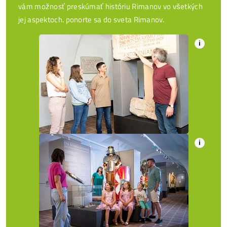
vám možnosť preskúmať históriu Rimanov vo všetkých
jej aspektoch. ponorte sa do sveta Rimanov.
i
i