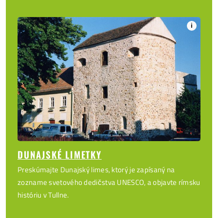
i
DUNAJSKÉ LIMETKY
Preskúmajte Dunajský limes, ktorý je zapísaný na
zozname svetového dedičstva UNESCO, a objavte rímsku
históriu v Tullne.