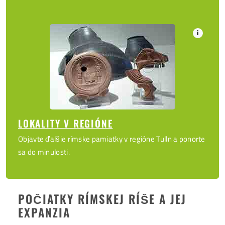
i
LOKALITY V REGIÓNE
Objavte ďalšie rímske pamiatky v regióne Tulln a ponorte
sa do minulosti.
POČIATKY RÍMSKEJ RÍŠE A JEJ
EXPANZIA