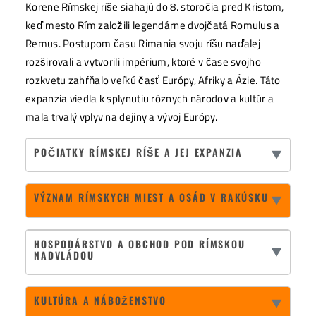
Korene Rímskej ríše siahajú do 8. storočia pred Kristom,
keď mesto Rím založili legendárne dvojčatá Romulus a
Remus. Postupom času Rimania svoju ríšu naďalej
rozširovali a vytvorili impérium, ktoré v čase svojho
rozkvetu zahŕňalo veľkú časť Európy, Afriky a Ázie. Táto
expanzia viedla k splynutiu rôznych národov a kultúr a
mala trvalý vplyv na dejiny a vývoj Európy.
POČIATKY RÍMSKEJ RÍŠE A JEJ EXPANZIA
▼
Rímske dedičstvo v Rakúsku: stopy
fascinujúcej minulosti
VÝZNAM RÍMSKYCH MIEST A OSÁD V RAKÚSKU
▼
Rimania zanechali nielen vo svojom srdci, ale aj na
Rimania založili v Rakúsku impozantné mestá a
dobytých územiach početné stopy, ktoré sú dodnes
osady, z ktorých niektoré sa stali dôležitými
HOSPODÁRSTVO A OBCHOD POD RÍMSKOU
viditeľné a charakterizujú históriu týchto regiónov.
▼
NADVLÁDOU
centrami správy, hospodárstva a kultúry. Tieto
Rimania v Rakúsku: expanzia a vznik
mestá, vrátane Vindobony (dnešná Viedeň),
Za rímskej nadvlády zažilo Rakúsko rozkvet
provincií
Carnuntum a Virunum, mali hlboký vplyv na región a
KULTÚRA A NÁBOŽENSTVO
hospodárstva a obchodu. Rimania so sebou priniesli
▼
Expanzia Rimanov na územie dnešného Rakúska