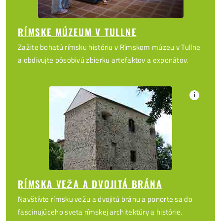
RÍMSKE MÚZEUM V TULLNE
Zažite bohatú rímsku históriu v Rímskom múzeu v Tullne
a obdivujte pôsobivú zbierku artefaktov a exponátov.
i
RÍMSKA VEŽA A DVOJITÁ BRÁNA
Navštívte rímsku vežu a dvojitú bránu a ponorte sa do
fascinujúceho sveta rímskej architektúry a histórie.