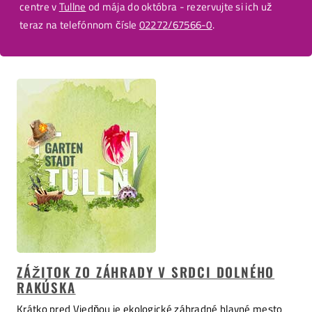
centre v
Tullne
od mája do októbra - rezervujte si ich už
teraz na telefónnom čísle
02272/67566-0
.
ZÁŽITOK ZO ZÁHRADY V SRDCI DOLNÉHO
RAKÚSKA
Krátko pred Viedňou je ekologické záhradné hlavné mesto