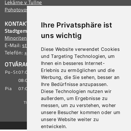
Lekárne v Tullne
Pohotovostné služby
KONTAKT
Ihre Privatsphäre ist
Stadtgemeinde Tulln
uns wichtig
Minoritenplatz 1, 3430 Tulln, Austria
E-Mail:
stadtamt@tulln.gv.at
Diese Website verwendet Cookies
Telefón:
+43 (0) 2272 690-0
und Targeting Technologien, um
OTVÁRACIE HODINY SLUŽBY PRE OBČANOV
Ihnen ein besseres Internet-
Erlebnis zu ermöglichen und die
Po-St
07:00 - 15:30 hod.
Werbung, die Sie sehen, besser an
08:00 - 19:00 hod.
Ihre Bedürfnisse anzupassen.
Pia
07:00 - 12:00 hod.
Diese Technologien nutzen wir
außerdem, um Ergebnisse zu
TIRÁŽ
|
OCHRANA ÚDAJOV
|
MAPA STRÁNKY
messen, um zu verstehen, woher
unsere Besucher kommen oder um
unsere Website weiter zu
© 2026 Stadtgemeinde Tulln
entwickeln.