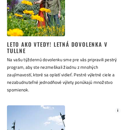
LETO AKO VTEDY! LETNÁ DOVOLENKA V
TULLNE
Na vašu týždennú dovolenku sme pre vás pripravili pestrý
program, aby ste nezmeškali žiadnu z mnohých
zaujímavostí, ktoré sa oplatí vidieť. Pestré výletné ciele a
nezabudnuteľné jednodňové výlety ponúkajú množstvo
spomienok.
i