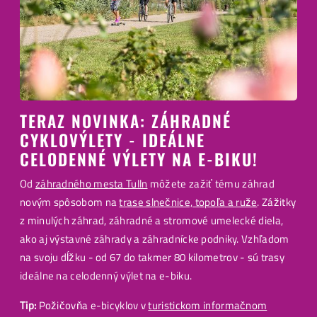
TERAZ NOVINKA: ZÁHRADNÉ
CYKLOVÝLETY - IDEÁLNE
CELODENNÉ VÝLETY NA E-BIKU!
Od
záhradného mesta Tulln
môžete zažiť tému záhrad
novým spôsobom na
trase slnečnice, topoľa a ruže
. Zážitky
z minulých záhrad, záhradné a stromové umelecké diela,
ako aj výstavné záhrady a záhradnícke podniky. Vzhľadom
na svoju dĺžku - od 67 do takmer 80 kilometrov - sú trasy
ideálne na celodenný výlet na e-biku.
Tip:
Požičovňa e-bicyklov v
turistickom informačnom