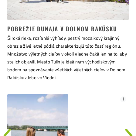
POBREŽIE DUNAJA V DOLNOM RAKÚSKU
Široká rieka, rozľahlé výhľady, pestrý mozaikový krajinný
obraz a živé letné pódiá charakterizujú túto časť regiónu.
Množstvo výletných cieľov v okolí Viedne čaká len na to, aby
ste ich objavili. Mesto Tulln je ideálnym východiskovým
bodom na spoznávanie všetkých výletných cieľov v Dolnom
Rakúsku alebo vo Viedni.
i