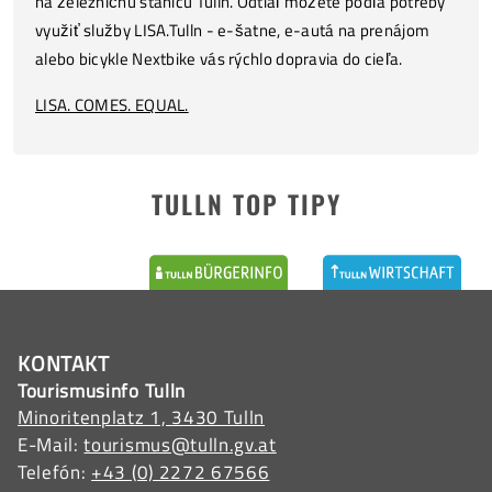
na železničnú stanicu Tulln. Odtiaľ môžete podľa potreby
využiť služby LISA.Tulln - e-šatne, e-autá na prenájom
alebo bicykle Nextbike vás rýchlo dopravia do cieľa.
LISA. COMES. EQUAL.
TULLN TOP TIPY
KONTAKT
Tourismusinfo Tulln
Minoritenplatz 1, 3430 Tulln
E-Mail:
tourismus@tulln.gv.at
Telefón:
+43 (0) 2272 67566