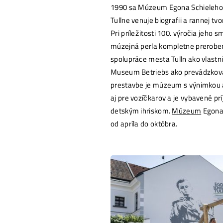
1990 sa Múzeum Egona Schieleho v
Tullne venuje biografii a rannej 
Pri príležitosti 100. výročia jeho s
múzejná perla kompletne preroben
spolupráce mesta Tulln ako vlastn
Museum Betriebs ako prevádzkov
prestavbe je múzeum s výnimkou at
aj pre vozíčkarov a je vybavené 
detským ihriskom.
Múzeum
Egon
od apríla do októbra.