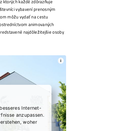
, z ktorých každé zdôrazňuje
vštevníci vybavení prenosným
otom môžu vydať na cestu
prostredníctvom animovaných
predstavené najdôležitejšie osoby
i
besseres Internet-
rfnisse anzupassen.
erstehen, woher