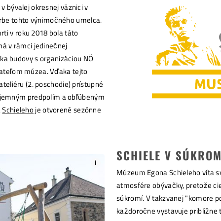
 bývalej okresnej väznici v
tvorbe tohto výnimočného umelca.
mrti v roku 2018 bola táto
á v rámci jedinečnej
íka budovy s organizáciou NÖ
ateľom múzea. Vďaka tejto
eliéru (2. poschodie) prístupné
príjemným predpolím a obľúbeným
a
Schieleho
je otvorené sezónne
SCHIELE V SÚKROM
i
Múzeum Egona Schieleho víta sv
atmosfére obývačky, pretože ci
súkromí. V takzvanej "komore po
každoročne vystavuje približne