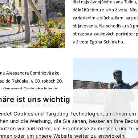
diel najslávnejšieho syna Tullnu
dôležitú tému z jeho života. Ná
zariadením a slúchadlami sa p
objavovania. Na schodisku sú 
obrazov a zvukových portrétov 
v živote Egona Schieleho.
mu Alessandra Cominiová ako
u do Rakúska. V 60. rokoch 20.
m významné Schieleho lokality
h, Krems, Viedeň a Mühling.
häre ist uns wichtig
 sestrami Egona Schieleho Gerti
e Harmsovou. Múzeum Egona
ndet Cookies und Targeting Technologien, um Ihnen ein 
pe, ktoré vlastní tieto
chen und die Werbung, die Sie sehen, besser an Ihre Bedü
nutzen wir außerdem, um Ergebnisse zu messen, um zu v
asy jeho príbuzných si môžete
mmen oder um unsere Website weiter zu entwickeln.
h staniciach.