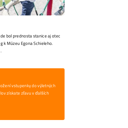
de bol prednosta stanice aj otec
 Weg k Múzeu Egona Schieleho.
.
ložení vstupenky do výletných
lov získate zľavu v ďalších