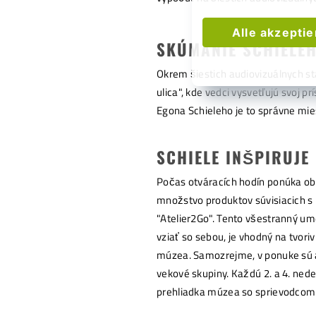
Alle akzepti
SKÚMANIE SCHIELE
Okrem šiestich audiovizuálnych st
ulica", kde vedci vysvetľujú svoj 
Egona Schieleho je to správne mie
SCHIELE INŠPIRUJE
Počas otváracích hodín ponúka o
množstvo produktov súvisiacich s 
"Atelier2Go". Tento všestranný um
vziať so sebou, je vhodný na tvori
múzea. Samozrejme, v ponuke sú a
vekové skupiny. Každú 2. a 4. nede
prehliadka múzea so sprievodcom