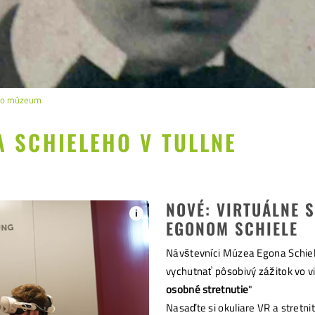
ho múzeum
 SCHIELEHO V TULLNE
NOVÉ: VIRTUÁLNE S
i
EGONOM SCHIELE
Návštevníci Múzea Egona Schiel
vychutnať pôsobivý zážitok vo vi
osobné stretnutie
"
Nasaďte si okuliare VR a stretn