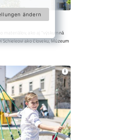
ellungen ändern
eo materiálov, ako aj "výskumná
ovi Schieleovi ako človeku, Múzeum
i