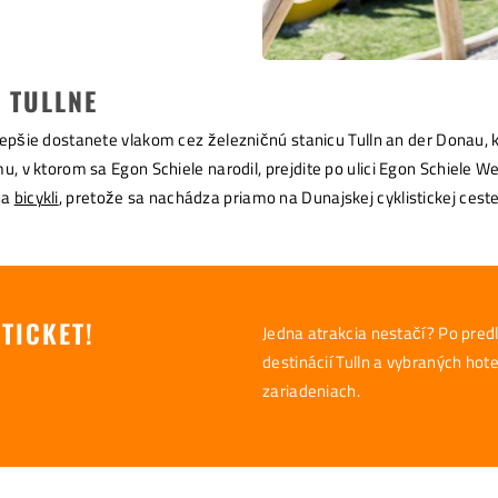
V TULLNE
pšie dostanete vlakom cez železničnú stanicu Tulln an der Donau, k
, v ktorom sa Egon Schiele narodil
, prejdite po ulici Egon Schiele
na
bicykli
, pretože sa nachádza priamo na Dunajskej cyklistickej ceste
 TICKET!
Jedna atrakcia nestačí? Po pred
destinácií Tulln a vybraných hote
zariadeniach.