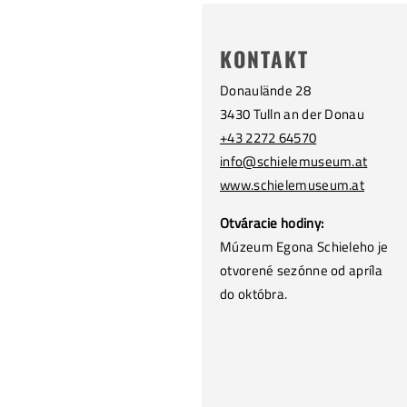
KONTAKT
Donaulände 28
3430 Tulln an der Donau
+43 2272 64570
info@schielemuseum.at
www.schielemuseum.at
Otváracie hodiny:
Múzeum Egona Schieleho je
otvorené sezónne od apríla
do októbra.