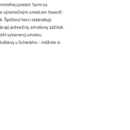
mrteľnej posteli. Sami sa
mto výnimočným umelcom hovoriť:
i. Špičkoví herci stelesňujú
várajú jedinečný, emotívny zážitok.
rtrét vytvorený umelou
 návštevy u Schieleho - môžete si