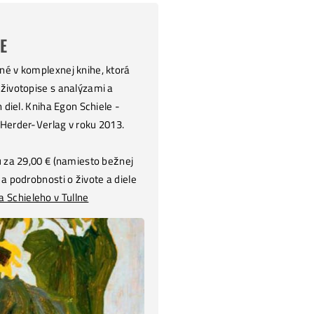
E
né v komplexnej knihe, ktorá
 životopise s analýzami a
h diel. Kniha Egon Schiele -
 Herder-Verlag v roku 2013.
u za 29,00 € (namiesto bežnej
 a podrobnosti o živote a diele
Schieleho v Tullne