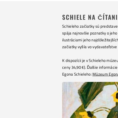
SCHIELE NA ČÍTANI
Schieleho začiatky sú predstave
spája najnovšie poznatky o jeho
ilustráciami jeho najdôležitejšíc
začiatky vyšla vo vydavateľstve
K dispozícii je v Schieleho múze
ceny 34,90 €). Ďalšie informácie
Egona Schieleho:
Múzeum Egona 