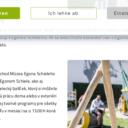
eren
Ich lehne ab
Einst
HO
aníc sú k dispozícii dva "stoly" s množstvom podrobných audio a vid
prístup k Egonovi Schielemu. Ak sa teda chcete dozvedieť viac o Egon
sto.
bchod Múzea Egona Schieleho
Egonom Schiele, ako aj
elecký balíček, ktorý si môžete
vú prácu doma alebo v exteriéri
j tvorivé programy pre všetky
ľu v mesiaci sa o 13.00 h koná
.