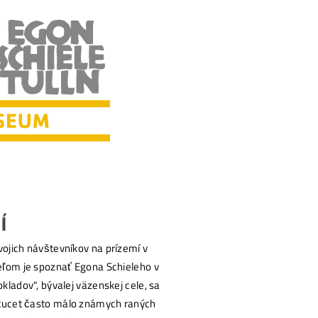
Í
ojich návštevníkov na prízemí v
eľom je spoznať Egona Schieleho v
kladov", bývalej väzenskej cele, sa
 tucet často málo známych raných