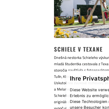
SCHIELE V TEXANE
Dnešná nestorka Schieleho výsku
mladá študentka cestovala z Texas
storočia navštívila s fotoaparáto
Tulln, Klosterneuburg, Neulengbac
Ihre Privatsp
Uskutočnila zvukové rozhovory so
a Melanie a jeho švagrinou Adel
Diese Website verwe
Schieleho je jediným múzeom v Euró
Erlebnis zu ermögli
Diese Technologien 
originálne nahrávky. Originálne hl
unsere Besucher ko
vypočuť na šiestich audiovizuálnyc