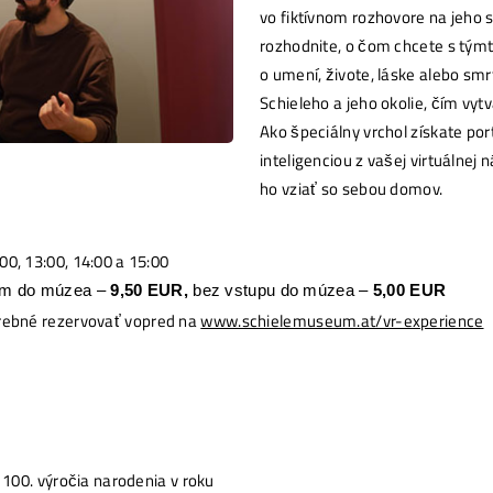
vo fiktívnom rozhovore na jeho s
rozhodnite, o čom chcete s tý
o umení, živote, láske alebo smrt
Schieleho a jeho okolie, čím vyt
Ako špeciálny vrchol získate po
inteligenciou z vašej virtuálnej
ho vziať so sebou domov.
00, 13:00, 14:00 a 15:00
pom do múzea –
9,50 EUR,
bez vstupu do múzea –
5,00 EUR
trebné rezervovať vopred na
www.schielemuseum.at/vr-experience
i 100. výročia narodenia v roku