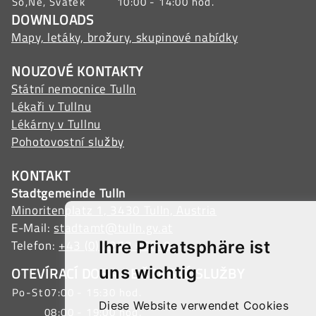
So,Ne, Svatek
10:00 - 14:00 hod.
DOWNLOADS
Mapy, letáky, brožury, skupinové nabídky
NOUZOVÉ KONTAKTY
Státní nemocnice Tulln
Lékaři v Tullnu
Lékárny v Tullnu
Pohotovostní služby
KONTAKT
Stadtgemeinde Tulln
Minoritenplatz 1, 3430 Tulln, Austria
E-Mail:
stadtamt@tulln.gv.at
Telefon:
+43 (0) 2272 690-0
Ihre Privatsphäre ist
uns wichtig
OTEVÍRACÍ DOBA OBČANSKÉ SLUŽBY
Po-St
07:00 - 15:30 hod.
Diese Website verwendet Cookies
08:00 - 19:00 hod.