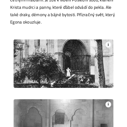
Krista mudrci a panny, které ďábel odvádí do pekla. Ale
také draky, démony a bájné bytosti. Přízračný svět, který
Egona okouzluje.
i
i