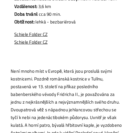
Vzdálenost:
3,6 km
Doba trvání:
cca 90 min.
Obtížnost:
lehká - bezbariérová
Schiele Folder CZ
Schiele Folder CZ
Není mnoho míst v Evropě, která jsou proslulá svými
kostnicemi. Pozdně románská kostnice v Tullnu,
postavená ve 13. století na příkaz posledního
babenberského vévody Fridricha II., je považována za
jednu z nejkrásnějších a nejvýznamnějších svého druhu.
Dvoupatrová věž s nápadnou jehlancovou střechou se
tyčí k nebi na jedenáctibokém půdorysu. Uvnitř je však
kulatá. A horní patro, bývalá hřbitovní kaple, je vyzdobeno
četnými malbami. Je zde k vidění Poslední soud, klanění