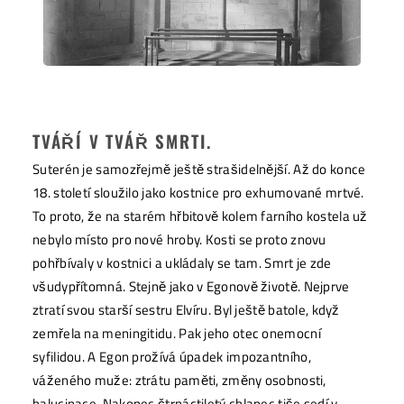
TVÁŘÍ V TVÁŘ SMRTI.
Suterén je samozřejmě ještě strašidelnější. Až do konce
18. století sloužilo jako kostnice pro exhumované mrtvé.
To proto, že na starém hřbitově kolem farního kostela už
nebylo místo pro nové hroby. Kosti se proto znovu
pohřbívaly v kostnici a ukládaly se tam. Smrt je zde
všudypřítomná. Stejně jako v Egonově životě. Nejprve
ztratí svou starší sestru Elvíru. Byl ještě batole, když
zemřela na meningitidu. Pak jeho otec onemocní
syfilidou. A Egon prožívá úpadek impozantního,
váženého muže: ztrátu paměti, změny osobnosti,
halucinace. Nakonec čtrnáctiletý chlapec tiše sedí v