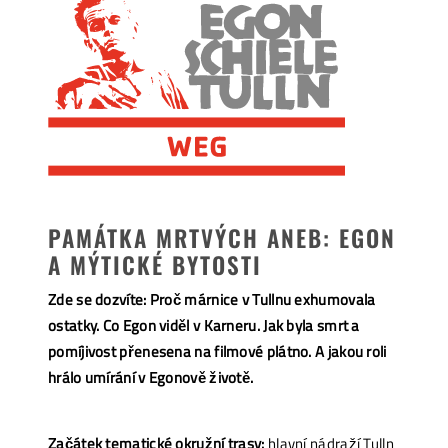
PAMÁTKA MRTVÝCH ANEB: EGON
A MÝTICKÉ BYTOSTI
Zde se dozvíte: Proč márnice v Tullnu exhumovala
ostatky. Co Egon viděl v Karneru. Jak byla smrt a
pomíjivost přenesena na filmové plátno. A jakou roli
hrálo umírání v Egonově životě.
Začátek tematické okružní trasy:
hlavní nádraží Tulln