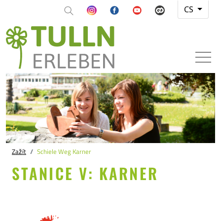
CS
Zažít
Schiele Weg Karner
STANICE V: KARNER