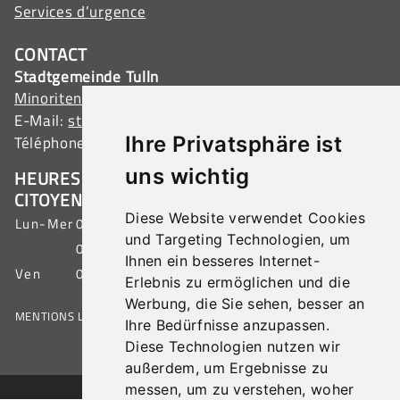
Services d’urgence
CONTACT
Stadtgemeinde Tulln
Minoritenplatz 1, 3430 Tulln, Austria
E-Mail:
stadtamt@tulln.gv.at
Téléphone :
+43 (0) 2272 690-0
Ihre Privatsphäre ist
uns wichtig
HEURES D’OUVERTURE SERVICE AUX
CITOYENS
Diese Website verwendet Cookies
Lun-Mer
07:00 - 15:30 h
und Targeting Technologien, um
08:00 - 19:00 h
Ihnen ein besseres Internet-
Ven
07:00 - 12:00 h
Erlebnis zu ermöglichen und die
Werbung, die Sie sehen, besser an
MENTIONS LÉGALES
|
PROTECTION DES DONNÉES
|
PLAN DU SITE
Ihre Bedürfnisse anzupassen.
Diese Technologien nutzen wir
außerdem, um Ergebnisse zu
© 2026 Stadtgemeinde Tulln
messen, um zu verstehen, woher