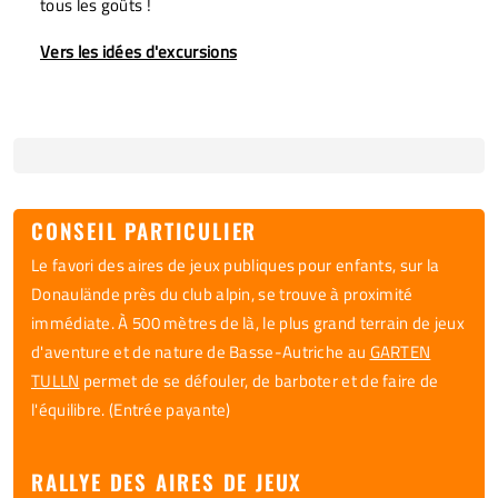
tous les goûts !
Vers les idées d'excursions
CONSEIL PARTICULIER
Le favori des aires de jeux publiques pour enfants, sur la
Donaulände près du club alpin, se trouve à proximité
immédiate. À 500 mètres de là, le plus grand terrain de jeux
d'aventure et de nature de Basse-Autriche au
GARTEN
TULLN
permet de se défouler, de barboter et de faire de
l'équilibre. (Entrée payante)
RALLYE DES AIRES DE JEUX