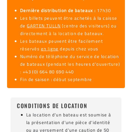
Dernière distribution de bateaux :
17h30
Les billets peuvent être achetés à la caisse
de
GARTEN TULLN
(centre des visiteurs) ou
directement à la location de bateaux.
Les bateaux peuvent être facilement
réservés
en ligne
depuis chez vous
Numéro de téléphone du service de location
de bateaux (pendant les heures d'ouverture)
: +43 (0) 664 80 690 440
Fin de saison : début septembre
CONDITIONS DE LOCATION
La location d'un bateau est soumise à
la présentation d'une pièce d'identité
ou au versement d'une caution de 50