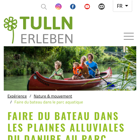
FR
Expérience
Nature & mouvement
Faire du bateau dans le parc aquatique
FAIRE DU BATEAU DANS
LES PLAINES ALLUVIALES
DU DANUBE AU PARC