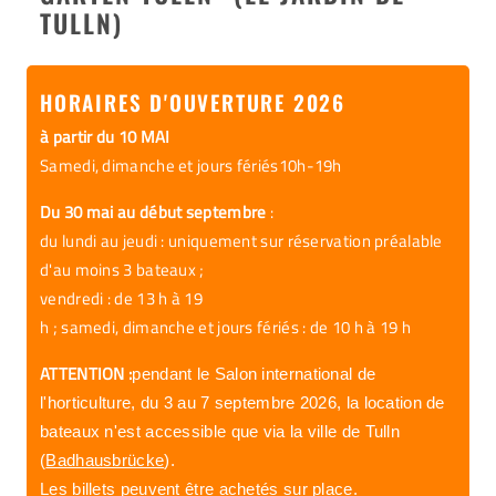
TULLN)
HORAIRES D'OUVERTURE 2026
à partir du 10 MAI
Samedi, dimanche et jours fériés
10h-19h
Du 30 mai au début septembre
:
du lundi au jeudi : uniquement sur réservation préalable
d'au moins 3 bateaux ;
vendredi : de 13 h à 19
h ; samedi, dimanche et jours fériés : de 10 h à 19 h
ATTENTION :
pendant le Salon international de
l'horticulture, du 3 au 7 septembre 2026, la location de
bateaux n'est accessible que via la ville de Tulln
(
Badhausbrücke
).
Les billets peuvent être achetés sur place.