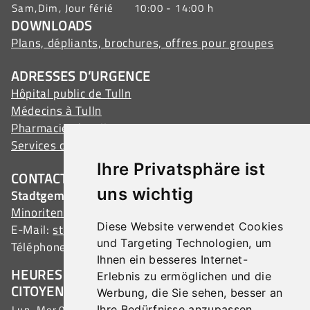
Sam,Dim, Jour férié
10:00 - 14:00 h
DOWNLOADS
Plans, dépliants, brochures, offres pour groupes
ADRESSES D’URGENCE
Hôpital public de Tulln
Médecins à Tulln
Pharmacies à Tulln
Services d’urgence
Ihre Privatsphäre ist
CONTACT
uns wichtig
Stadtgemeinde Tulln
Minoritenplatz 1, 3430 Tulln, Austria
Diese Website verwendet Cookies
E-Mail:
stadtamt@tulln.gv.at
und Targeting Technologien, um
Téléphone :
+43 (0) 2272 690-0
Ihnen ein besseres Internet-
HEURES D’OUVERTURE SERVICE AUX
Erlebnis zu ermöglichen und die
CITOYENS
Werbung, die Sie sehen, besser an
Lun-Mer
07:00 - 15:30 h
Ihre Bedürfnisse anzupassen.