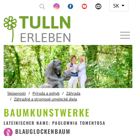
SK
Skúsenosti
Príroda a pohyb
Záhrada
Záhradné a stromové umelecké diela
BAUMKUNSTWERKE
LATEINISCHER NAME: PAULOWNIA TOMENTOSA
BLAUGLOCKENBAUM