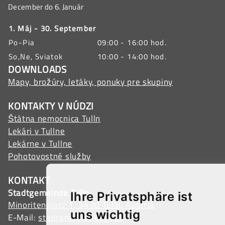
December do 6. Január
1. Máj - 30. September
Po-Pia
09:00 - 16:00 hod.
So,Ne, Sviatok
10:00 - 14:00 hod.
DOWNLOADS
Mapy, brožúry, letáky, ponuky pre skupiny
KONTAKTY V NÚDZI
Štátna nemocnica Tulln
Lekári v Tullne
Lekárne v Tullne
Pohotovostné služby
KONTAKT
Stadtgemeinde Tulln
Ihre Privatsphäre ist
Minoritenplatz 1, 3430 Tulln, Austria
uns wichtig
E-Mail:
stadtamt@tulln.gv.at