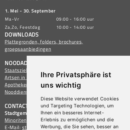
1. Mei - 30. September
Ma-Vr
09:00 - 16:00 uur
Za,Zo, Feestdag
10:00 - 14:00 uur
DOWNLOADS
Plattegronden, folders, brochures,
groepsaanbiedingen
NOODADRESSEN
Staatsziekenhuis Tulln
Ihre Privatsphäre ist
Artsen in Tulln
uns wichtig
Apotheken in Tulln
Nooddiensten
Diese Website verwendet Cookies
CONTACT
und Targeting Technologien, um
Stadtgemeinde Tulln
Ihnen ein besseres Internet-
Minoritenplatz 1, 3430 Tulln, Austria
Erlebnis zu ermöglichen und die
Werbung, die Sie sehen, besser an
E-Mail:
stadtamt@tulln.gv.at