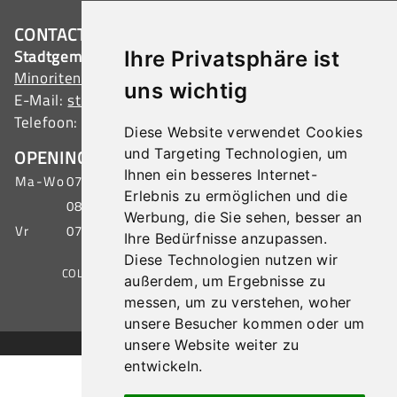
CONTACT
Stadtgemeinde Tulln
Ihre Privatsphäre ist
Minoritenplatz 1, 3430 Tulln, Austria
uns wichtig
E-Mail:
stadtamt@tulln.gv.at
Telefoon:
+43 (0) 2272 690-0
Diese Website verwendet Cookies
und Targeting Technologien, um
OPENINGSTIJDEN LOKET BURGERZAKEN
Ihnen ein besseres Internet-
Ma-Wo
07:00 - 15:30 uur
Erlebnis zu ermöglichen und die
08:00 - 19:00 uur
Werbung, die Sie sehen, besser an
Vr
07:00 - 12:00 uur
Ihre Bedürfnisse anzupassen.
Diese Technologien nutzen wir
COLOFON
|
GEGEVENSBESCHERMING
|
SITEMAP
außerdem, um Ergebnisse zu
messen, um zu verstehen, woher
unsere Besucher kommen oder um
© 2026 Stadtgemeinde Tulln
unsere Website weiter zu
entwickeln.