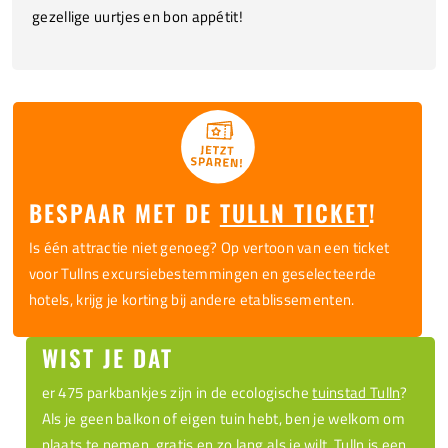
gezellige uurtjes en bon appétit!
BESPAAR MET DE
TULLN TICKET
!
Is één attractie niet genoeg? Op vertoon van een ticket
voor Tullns excursiebestemmingen en geselecteerde
hotels, krijg je korting bij andere etablissementen.
WIST JE DAT
er 475 parkbankjes zijn in de ecologische
tuinstad Tulln
?
Als je geen balkon of eigen tuin hebt, ben je welkom om
plaats te nemen, gratis en zo lang als je wilt. Tulln is een