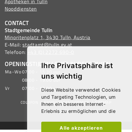
Apotheken in Tulln
Nooddiensten
CONTACT
Stadtgemeinde Tulln
Minoritenplatz 1, 3430 Tulln, Austria
E-Mail:
stadtamt@tulln.gv.at
Telefoon:
+43 (0) 2272 690-0
OPENINGSTIJDEN LOKET BURGERZAKEN
Ihre Privatsphäre ist
Ma-Wo
07:00 - 15:30 uur
uns wichtig
08:00 - 19:00 uur
Vr
07:00 - 12:00 uur
Diese Website verwendet Cookies
und Targeting Technologien, um
COLOFON
|
GEGEVENSBESCHERMING
|
SITEMAP
Ihnen ein besseres Internet-
Erlebnis zu ermöglichen und die
Werbung, die Sie sehen, besser an
Ihre Bedürfnisse anzupassen.
© 2026 Stadtgemeinde Tulln
Alle akzeptieren