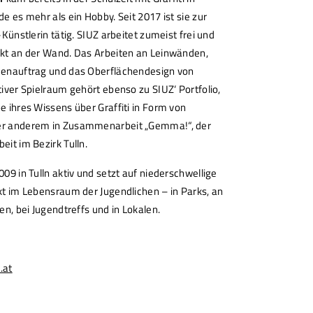
e es mehr als ein Hobby. Seit 2017 ist sie zur
-Künstlerin tätig. SIUZ arbeitet zumeist frei und
ekt an der Wand. Das Arbeiten an Leinwänden,
denauftrag und das Oberflächendesign von
tiver Spielraum gehört ebenso zu SIUZ‘ Portfolio,
e ihres Wissens über Graffiti in Form von
er anderem in Zusammenarbeit „Gemma!“, der
eit im Bezirk Tulln.
2009 in Tulln aktiv und setzt auf niederschwellige
kt im Lebensraum der Jugendlichen – in Parks, an
en, bei Jugendtreffs und in Lokalen.
.at