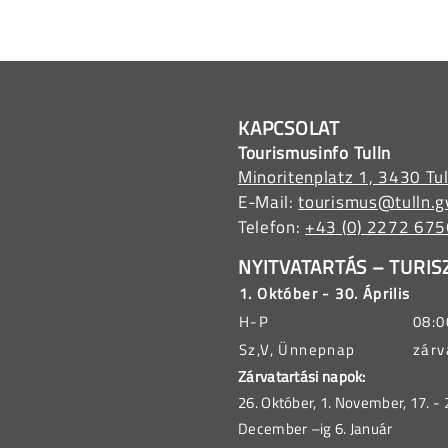
KAPCSOLAT
Tourismusinfo Tulln
Minoritenplatz 1, 3430 Tul
E-Mail:
tourismus@tulln.g
Telefon:
+43 (0) 2272 67
NYITVATARTÁS – TURIS
1. Október - 30. Április
H-P
08:0
Sz,V, Ünnepnap
zárv
Zárvatartási napok:
26. Október, 1. November, 17. -
December –ig 6. Január