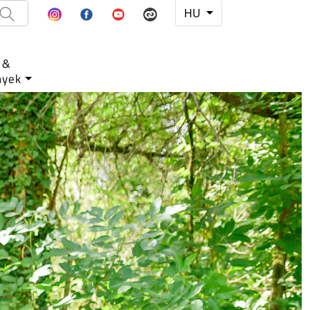
HU
&
nyek