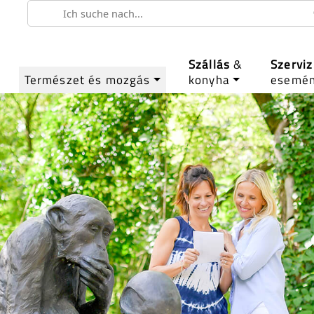
Szállás
&
Szerviz
Természet és mozgás
konyha
esemé