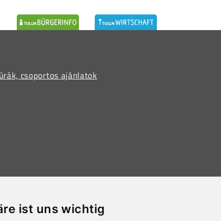
úrák, csoportos ajánlatok
ln, Austria
äre ist uns wichtig
.at