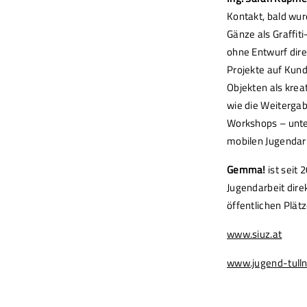
Kontakt, bald wurd
Gänze als Graffiti
ohne Entwurf dir
Projekte auf Kun
Objekten als krea
wie die Weitergab
Workshops – unt
mobilen Jugendarb
Gemma!
ist seit 
Jugendarbeit dire
öffentlichen Plätz
www.siuz.at
www.jugend-tulln