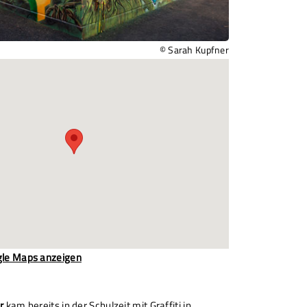
© Sarah Kupfner
gle Maps anzeigen
r
kam bereits in der Schulzeit mit Graffiti in