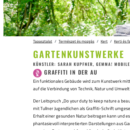
Tapasztalat
Természet és mozgás
Kert
Kerti és 
GARTENKUNSTWERKE
KÜNSTLER: SARAH KUPFNER, GEMMA! MOBILE
GRAFFITI IN DER AU
Ein funktionales Gebäude wird zum Kunstwerk mitt
auf die Verbindung von Technik, Natur und Umwelt
Der Leitspruch „Do your duty to keep nature a bea
mit Tullner Jugendlichen als Graffiti-Schrift umges
Erhalt einer gesunden Natur beitragen kann und es
phantasievoll interpretierten Darstellungen aus Ga