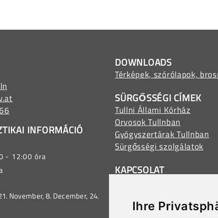
DOWNLOADS
Térképek, szórólapok, bros
ln
SÜRGŐSSÉGI CÍMEK
v.at
Tullni Állami Kórház
566
Orvosok Tullnban
ZTIKAI INFORMÁCIÓ
Gyógyszertárak Tullnban
Sürgősségi szolgálatok
0 - 12:00 óra
KAPCSOLAT
a
Stadtgemeinde Tulln
Minoritenplatz 1, 3430 Tul
 21. November, 8. December, 24.
Ihre Privatsph
E-Mail:
stadtamt@tulln.gv