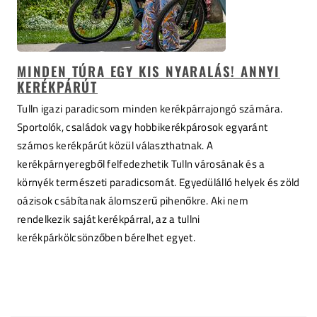
MINDEN TÚRA EGY KIS NYARALÁS! ANNYI
KERÉKPÁRÚT
Tulln igazi paradicsom minden kerékpárrajongó számára.
Sportolók, családok vagy hobbikerékpárosok egyaránt
számos kerékpárút közül választhatnak. A
kerékpárnyeregből felfedezhetik Tulln városának és a
környék természeti paradicsomát. Egyedülálló helyek és zöld
oázisok csábítanak álomszerű pihenőkre. Aki nem
rendelkezik saját kerékpárral, az a tullni
kerékpárkölcsönzőben bérelhet egyet.