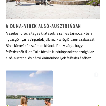
A DUNA-VIDÉK ALSÓ-AUSZTRIÁBAN
A széles folyó, a tágas kilátások, a színes tájmozaik és a
nyüzsgő nyári színpadok jellemzik a régió ezen szakaszát.
Bécs környékén számos kirándulóhely várja, hogy
felfedezzék őket. Tulln ideális kiindulópontként szolgál az
alsó-ausztriai és bécsi kirándulóhelyek felfedezéséhez.
i