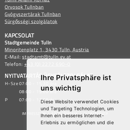
Orvosok Tullnban
Gyógyszertárak Tullnban
Sürgősségi szolgálatok
KAPCSOLAT
Stadtgemeinde Tulln
Minoritenplatz 1, 3430 Tulln, Austria
E-Mail:
stadtamt@tulln.gv.at
Telefon:
+43 (0) 2272 690-0
NYITVATARTÁS ÜGYFÉLSZOLGÁLAT
Ihre Privatsphäre ist
H-Sze
07:00 - 15:30 óra
uns wichtig
08:00 - 19:00 óra
P
07:00 - 12:00 óra
Diese Website verwendet Cookies
und Targeting Technologien, um
IMPRESSZUM
|
ADATVÉDELEM
|
OLDALTÉRKÉP
Ihnen ein besseres Internet-
Erlebnis zu ermöglichen und die
Werbung, die Sie sehen, besser an