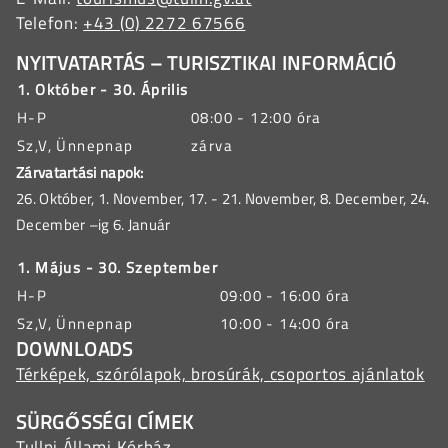
Telefon:
+43 (0) 2272 67566
NYITVATARTÁS – TURISZTIKAI INFORMÁCIÓ
1. Október - 30. Április
H-P
08:00 - 12:00 óra
Sz,V, Ünnepnap
zárva
Zárvatartási napok:
26. Október, 1. November, 17. - 21. November, 8. December, 24.
December –ig 6. Január
1. Május - 30. Szeptember
H-P
09:00 - 16:00 óra
Sz,V, Ünnepnap
10:00 - 14:00 óra
DOWNLOADS
Térképek, szórólapok, brosúrák, csoportos ajánlatok
SÜRGŐSSÉGI CÍMEK
Tullni Állami Kórház