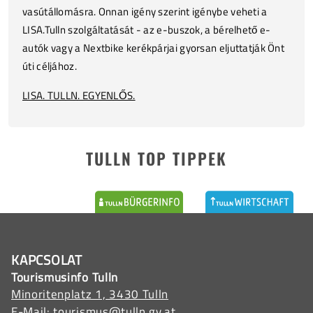
vasútállomásra. Onnan igény szerint igénybe veheti a
LISA.Tulln szolgáltatását - az e-buszok, a bérelhető e-
autók vagy a Nextbike kerékpárjai gyorsan eljuttatják Önt
úti céljához.
LISA. TULLN. EGYENLŐS.
TULLN TOP TIPPEK
KAPCSOLAT
Tourismusinfo Tulln
Minoritenplatz 1, 3430 Tulln
E-Mail:
tourismus@tulln.gv.at