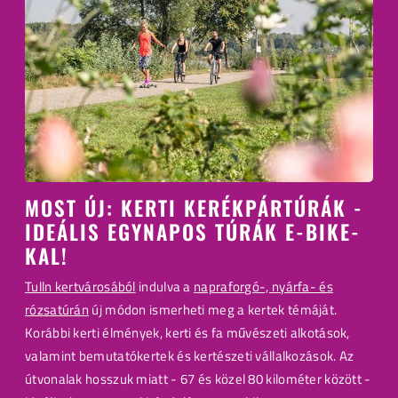
MOST ÚJ: KERTI KERÉKPÁRTÚRÁK -
IDEÁLIS EGYNAPOS TÚRÁK E-BIKE-
KAL!
Tulln kertvárosából
indulva a
napraforgó-, nyárfa- és
rózsatúrán
új módon ismerheti meg a kertek témáját.
Korábbi kerti élmények, kerti és fa művészeti alkotások,
valamint bemutatókertek és kertészeti vállalkozások. Az
útvonalak hosszuk miatt - 67 és közel 80 kilométer között -