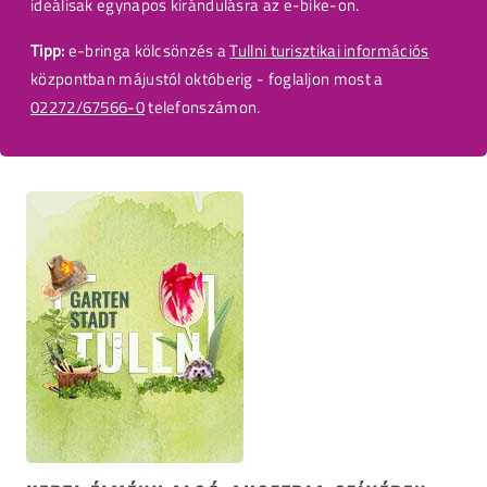
ideálisak egynapos kirándulásra az e-bike-on.
Tipp:
e-bringa kölcsönzés a
Tullni turisztikai információs
központban májustól októberig - foglaljon most a
02272/67566-0
telefonszámon.