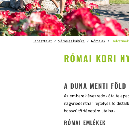
Tapasztalat
Város és kultúra
Rómaiak
Helyszínek
RÓMAI KORI N
A DUNA MENTI FÖLD
Az emberek évezredek óta telepedt
nagyriedenthali rejtélyes földis
hosszú történetére utalnak.
RÓMAI EMLÉKEK