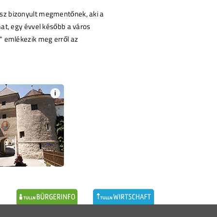
ész bizonyult megmentőnek, aki a
at, egy évvel később a város
" emlékezik meg erről az
i