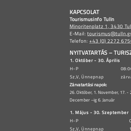
KAPCSOLAT
Tourismusinfo Tulln
Minoritenplatz 1, 3430 Tul
E-Mail:
tourismus@tulln.g
Telefon:
+43 (0) 2272 67
NYITVATARTÁS – TURIS
1. Október - 30. Április
H-P
08:0
Sz,V, Ünnepnap
zárv
Zárvatartási napok:
26. Október, 1. November, 17. -
December –ig 6. Január
1. Május - 30. Szeptember
H-P
Sz,V, Ünnepnap