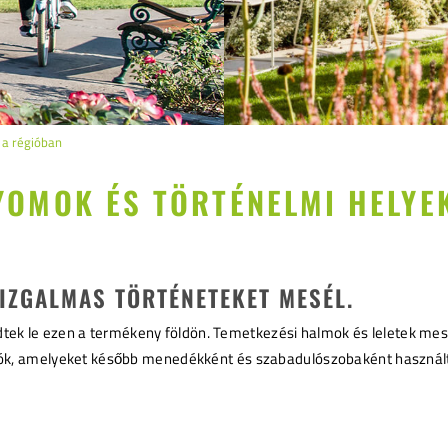
 a régióban
YOMOK ÉS TÖRTÉNELMI HELYE
 IZGALMAS TÖRTÉNETEKET MESÉL.
ek le ezen a termékeny földön. Temetkezési halmok és leletek mesél
tállók, amelyeket később menedékként és szabadulószobaként használ