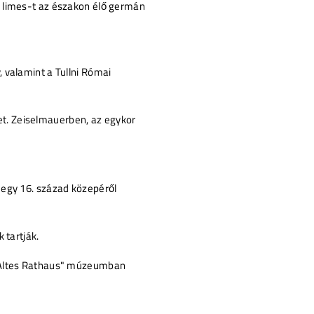
a limes-t az északon élő germán
 valamint a Tullni Római
t. Zeiselmauerben, az egykor
 egy 16. század közepéről
 tartják.
ó "Altes Rathaus" múzeumban