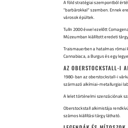
A föld stratégiai szempontból ért
"barbárokkal" szemben. Ennek er
városok épültek.
Tulln 2000 évvel ezelőtt Comagena
Múzeumban kiállított eredeti tárgy
Traismauerben a hatalmas római k
Cannabiaca, a Burgus és egy legye
AZ OBERSTOCKSTALL-I A
1980-ban az oberstockstall-i várk
származó alkímiai-metallurgiai lab
A lelet történelmi szenzációnak sz
Oberstockstall alkimistája rendk
számos kiállítási tárgy látható.
LEGENDÁK ÉS MÍTOSZOK