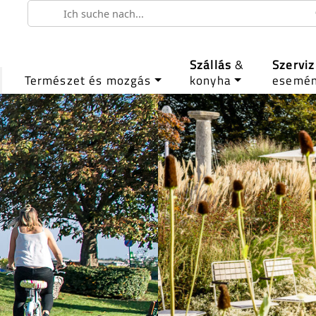
Szállás
&
Szerviz
Természet és mozgás
konyha
esemé