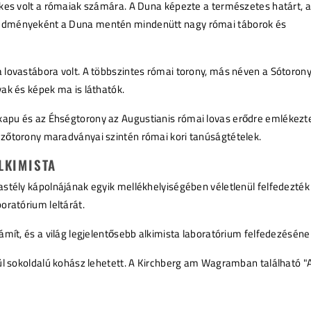
ékes volt a rómaiak számára. A Duna képezte a természetes határt, 
edményeként a Duna mentén mindenütt nagy római táborok és
 lovastábora volt. A többszintes római torony, más néven a Sótorony,
ak és képek ma is láthatók.
apu és az Éhségtorony az Augustianis római lovas erődre emlékezte
zőtorony maradványai szintén római kori tanúságtételek.
LKIMISTA
astély kápolnájának egyik mellékhelyiségében véletlenül felfedezték
oratórium leltárát.
ámít, és a világ legjelentősebb alkimista laboratórium felfedezésének
ívül sokoldalú kohász lehetett. A Kirchberg am Wagramban találhat