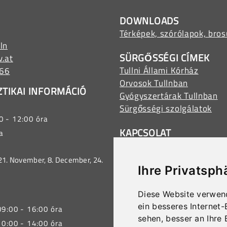
DOWNLOADS
Térképek, szórólapok, bros
ln
SÜRGŐSSÉGI CÍMEK
v.at
Tullni Állami Kórház
566
Orvosok Tullnban
ZTIKAI INFORMÁCIÓ
Gyógyszertárak Tullnban
Sürgősségi szolgálatok
0 - 12:00 óra
KAPCSOLAT
a
Stadtgemeinde Tulln
Minoritenplatz 1, 3430 Tul
 21. November, 8. December, 24.
Ihre Privatsph
E-Mail:
stadtamt@tulln.gv
Telefon:
+43 (0) 2272 690
Diese Website verwen
NYITVATARTÁS ÜGYFÉL
ein besseres Internet
09:00 - 16:00 óra
H-Sze
07:00 - 15:30 óra
sehen, besser an Ihre
10:00 - 14:00 óra