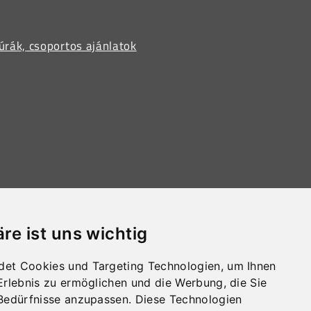
úrák, csoportos ajánlatok
ln, Austria
äre ist uns wichtig
.at
-0
det Cookies und Targeting Technologien, um Ihnen
SZOLGÁLAT
-Erlebnis zu ermöglichen und die Werbung, die Sie
 Bedürfnisse anzupassen. Diese Technologien