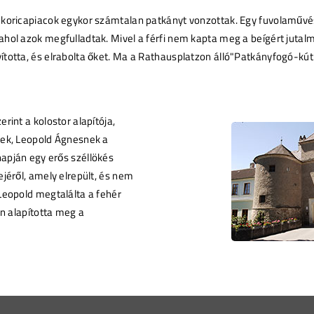
kukoricapiacok egykor számtalan patkányt vonzottak. Egy fuvolaműv
ahol azok megfulladtak. Mivel a férfi nem kapta meg a beígért jutalm
ította, és elrabolta őket. Ma a Rathausplatzon álló"Patkányfogó-kút
rint a kolostor alapítója,
nek, Leopold Ágnesnek a
apján egy erős széllökés
ejéről, amely elrepült, és nem
 Leopold megtalálta a fehér
en alapította meg a