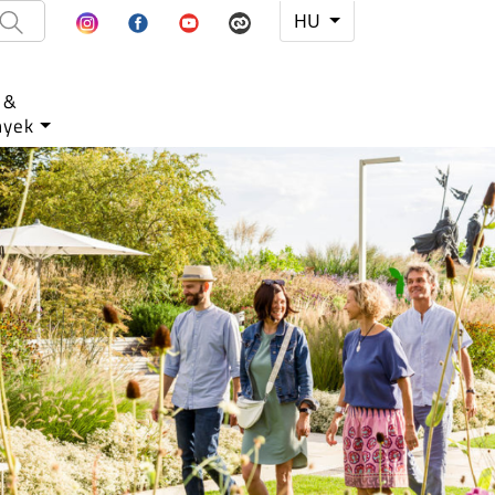
HU
&
nyek