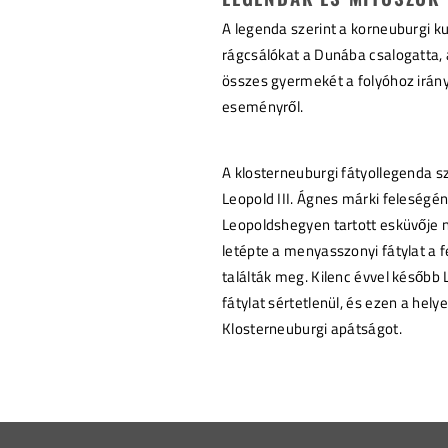
A legenda szerint a korneuburgi 
rágcsálókat a Dunába csalogatta, 
összes gyermekét a folyóhoz irány
eseményről.
A klosterneuburgi fátyollegenda sze
Leopold III. Ágnes márki feleségé
Leopoldshegyen tartott esküvője n
letépte a menyasszonyi fátylat a f
találták meg. Kilenc évvel később
fátylat sértetlenül, és ezen a hely
Klosterneuburgi apátságot.