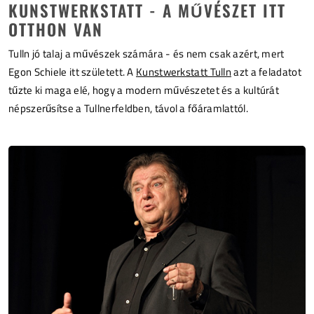
KUNSTWERKSTATT - A MŰVÉSZET ITT
OTTHON VAN
Tulln jó talaj a művészek számára - és nem csak azért, mert
Egon Schiele itt született. A
Kunstwerkstatt Tulln
azt a feladatot
tűzte ki maga elé, hogy a modern művészetet és a kultúrát
népszerűsítse a Tullnerfeldben, távol a főáramlattól.