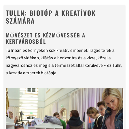
TULLN: BIOTÓP A KREATÍVOK
SZÁMÁRA
MŰVÉSZET ÉS KÉZMŰVESSÉG A
KERTVÁROSBÓL
Tullnban és környékén sok kreatív ember él. Tágas terek a
környező vidéken, kilátás a horizontra és a vízre, közel a
nagyvároshoz és mégis a természet által körülvéve - ez Tulln,
a kreatív emberek biotópja.