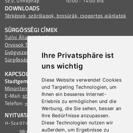
Sz,V, Ünnepnap
10:00 - 14:00 óra
DOWNLOADS
Térképek, szórólapok, brosúrák, csoportos ajánlatok
SÜRGŐSSÉGI CÍMEK
Tullni Állami Kórház
Orvosok Tullnban
Gyógyszertárak Tullnban
Ihre Privatsphäre ist
Sürgősségi szolgálatok
uns wichtig
KAPCSOLAT
Diese Website verwendet Cookies
Stadtgemeinde Tulln
und Targeting Technologien, um
Minoritenplatz 1, 3430 Tulln, Austria
Ihnen ein besseres Internet-
E-Mail:
stadtamt@tulln.gv.at
Erlebnis zu ermöglichen und die
Telefon:
+43 (0) 2272 690-0
Werbung, die Sie sehen, besser an
NYITVATARTÁS ÜGYFÉLSZOLGÁLAT
Ihre Bedürfnisse anzupassen.
Diese Technologien nutzen wir
H-Sze
07:00 - 15:30 óra
außerdem, um Ergebnisse zu
08:00 - 19:00 óra