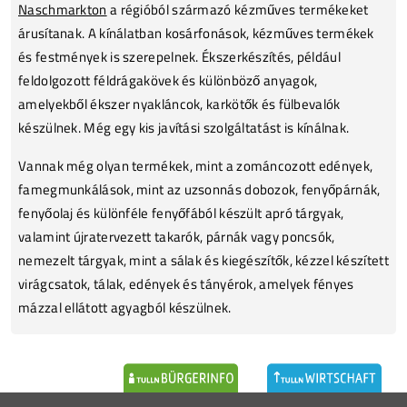
Naschmarkton
a régióból származó kézműves termékeket
árusítanak. A kínálatban kosárfonások, kézműves termékek
és festmények is szerepelnek. Ékszerkészítés, például
feldolgozott féldrágakövek és különböző anyagok,
amelyekből ékszer nyakláncok, karkötők és fülbevalók
készülnek. Még egy kis javítási szolgáltatást is kínálnak.
Vannak még olyan termékek, mint a zománcozott edények,
famegmunkálások, mint az uzsonnás dobozok, fenyőpárnák,
fenyőolaj és különféle fenyőfából készült apró tárgyak,
valamint újratervezett takarók, párnák vagy poncsók,
nemezelt tárgyak, mint a sálak és kiegészítők, kézzel készített
virágcsatok, tálak, edények és tányérok, amelyek fényes
mázzal ellátott agyagból készülnek.