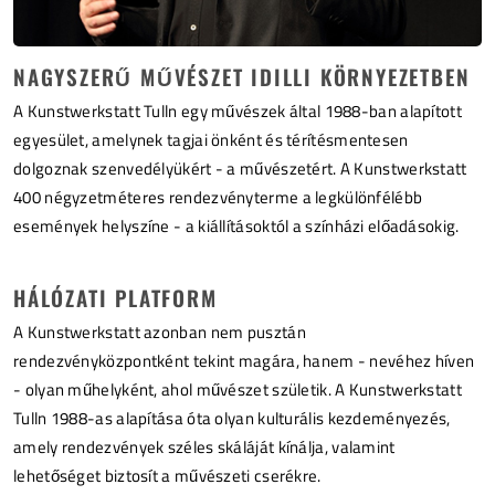
NAGYSZERŰ MŰVÉSZET IDILLI KÖRNYEZETBEN
A Kunstwerkstatt Tulln egy művészek által 1988-ban alapított
egyesület, amelynek tagjai önként és térítésmentesen
dolgoznak szenvedélyükért - a művészetért. A Kunstwerkstatt
400 négyzetméteres rendezvényterme a legkülönfélébb
események helyszíne - a kiállításoktól a színházi előadásokig.
HÁLÓZATI PLATFORM
A Kunstwerkstatt azonban nem pusztán
rendezvényközpontként tekint magára, hanem - nevéhez híven
- olyan műhelyként, ahol művészet születik. A Kunstwerkstatt
Tulln 1988-as alapítása óta olyan kulturális kezdeményezés,
amely rendezvények széles skáláját kínálja, valamint
lehetőséget biztosít a művészeti cserékre.