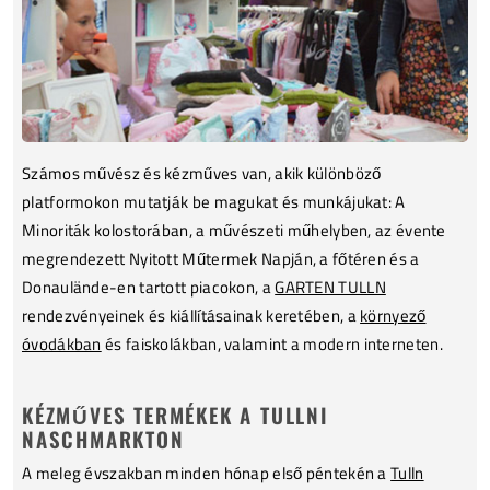
Számos művész és kézműves van, akik különböző
platformokon mutatják be magukat és munkájukat: A
Minoriták kolostorában, a művészeti műhelyben, az évente
megrendezett Nyitott Műtermek Napján, a főtéren és a
Donaulände-en tartott piacokon, a
GARTEN TULLN
rendezvényeinek és kiállításainak keretében, a
környező
óvodákban
és faiskolákban, valamint a modern interneten.
KÉZMŰVES TERMÉKEK A TULLNI
NASCHMARKTON
A meleg évszakban minden hónap első péntekén a
Tulln