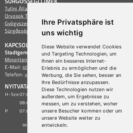
SÜRGŐSSÉGI CÍMEK
Tullni Állami Kórház
Orvosok Tullnban
Ihre Privatsphäre ist
Gyógyszertárak Tullnban
Sürgősségi szolgálatok
uns wichtig
KAPCSOLAT
Diese Website verwendet Cookies
Stadtgemeinde Tulln
und Targeting Technologien, um
Minoritenplatz 1, 3430 Tulln, Austria
Ihnen ein besseres Internet-
E-Mail:
stadtamt@tulln.gv.at
Erlebnis zu ermöglichen und die
Telefon:
+43 (0) 2272 690-0
Werbung, die Sie sehen, besser an
Ihre Bedürfnisse anzupassen.
NYITVATARTÁS ÜGYFÉLSZOLGÁLAT
Diese Technologien nutzen wir
H-Sze
07:00 - 15:30 óra
außerdem, um Ergebnisse zu
08:00 - 19:00 óra
messen, um zu verstehen, woher
P
07:00 - 12:00 óra
unsere Besucher kommen oder um
unsere Website weiter zu
IMPRESSZUM
|
ADATVÉDELEM
|
OLDALTÉRKÉP
entwickeln.