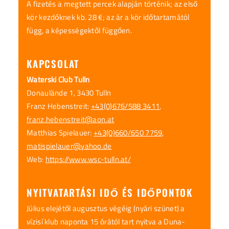
A fizetés a megtett percek alapján történik; az első
kör kezdőknek kb. 28 €; az ár a kör időtartamától
függ, a képességektől függően.
KAPCSOLAT
Waterski Club Tulln
Donaulände 1, 3430 Tulln
Franz Hebenstreit:
+43(0)676/588 3411
,
franz.hebenstreit@aon.at
Matthias Spielauer:
+43(0)660/650 7759
,
matispielauer@yahoo.de
Web:
https://www.wsc-tulln.at/
NYITVATARTÁSI IDŐ ÉS IDŐPONTOK
Július elejétől augusztus végéig (nyári szünet) a
vízisí klub naponta 15 órától tart nyitva a Duna-