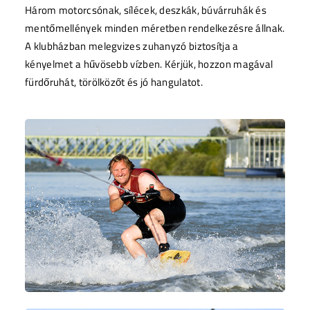
Három motorcsónak, sílécek, deszkák, búvárruhák és
mentőmellények minden méretben rendelkezésre állnak.
A klubházban melegvizes zuhanyzó biztosítja a
kényelmet a hűvösebb vízben. Kérjük, hozzon magával
fürdőruhát, törölközőt és jó hangulatot.