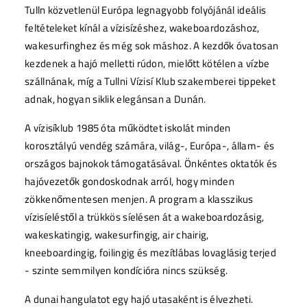
Tulln közvetlenül Európa legnagyobb folyójánál ideális
feltételeket kínál a vízisízéshez, wakeboardozáshoz,
wakesurfinghez és még sok máshoz. A kezdők óvatosan
kezdenek a hajó melletti rúdon, mielőtt kötélen a vízbe
szállnának, míg a Tullni Vízisí Klub szakemberei tippeket
adnak, hogyan siklik elegánsan a Dunán.
A vízisíklub 1985 óta működtet iskolát minden
korosztályú vendég számára, világ-, Európa-, állam- és
országos bajnokok támogatásával. Önkéntes oktatók és
hajóvezetők gondoskodnak arról, hogy minden
zökkenőmentesen menjen. A program a klasszikus
vízisíeléstől a trükkös síelésen át a wakeboardozásig,
wakeskatingig, wakesurfingig, air chairig,
kneeboardingig, foilingig és mezítlábas lovaglásig terjed
- szinte semmilyen kondícióra nincs szükség.
A dunai hangulatot egy hajó utasaként is élvezheti.