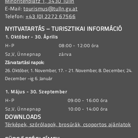
Minoritenplatz 1, 3430 Tulln
E-Mail:
tourismus@tulln.gv.at
Telefon:
+43 (0) 2272 67566
NYITVATARTÁS – TURISZTIKAI INFORMÁCIÓ
1. Október - 30. Április
H-P
08:00 - 12:00 óra
Sz,V, Ünnepnap
zárva
Zárvatartási napok:
26. Október, 1. November, 17. - 21. November, 8. December, 24.
December –ig 6. Január
1. Május - 30. Szeptember
H-P
09:00 - 16:00 óra
Sz,V, Ünnepnap
10:00 - 14:00 óra
DOWNLOADS
Térképek, szórólapok, brosúrák, csoportos ajánlatok