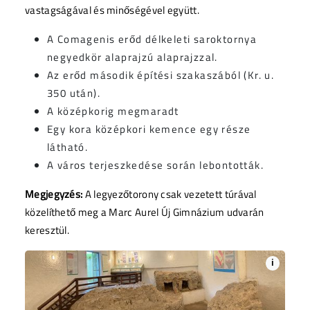
vastagságával és minőségével együtt.
A Comagenis erőd délkeleti saroktornya
negyedkör alaprajzú alaprajzzal.
Az erőd második építési szakaszából (Kr. u.
350 után).
A középkorig megmaradt
Egy kora középkori kemence egy része
látható.
A város terjeszkedése során lebontották.
Megjegyzés:
A legyezőtorony csak vezetett túrával
közelíthető meg a Marc Aurel Új Gimnázium udvarán
keresztül.
i