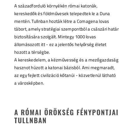
A századforduló környékén római katonák,
kereskedők és földművesek telepedtek le a Duna
mentén. Tullnban hozták létre a Comagena lovas
tábort, amely stratégiai szempontból a császári határ
biztosítására szolgált. Mintegy 1000 lovas
állomásozott itt - ez a jelentős helyőrség életet
hozott a térségbe.
A kereskedelem, a kézművesség és a mezőgazdaság
hasznot húzott a katonai bázisból. Ami megmaradt,
az egy fejlett civilizáció kőtanúi - közvetlenül látható
a városképben.
A RÓMAI ÖRÖKSÉG FÉNYPONTJAI
TULLNBAN