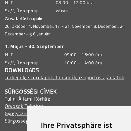
H-P
08:00 - 12:00 óra
Sz,V, Ünnepnap
zárva
Zárvatartási napok:
26. Október, 1. November, 17. - 21. November, 8. December, 24.
December –ig 6. Január
1. Május - 30. Szeptember
H-P
09:00 - 16:00 óra
Sz,V, Ünnepnap
10:00 - 14:00 óra
DOWNLOADS
Térképek, szórólapok, brosúrák, csoportos ajánlatok
SÜRGŐSSÉGI CÍMEK
Tullni Állami Kórház
Orvosok Tullnban
Gyógyszertárak Tullnban
Sürgősségi szolgálatok
Ihre Privatsphäre ist