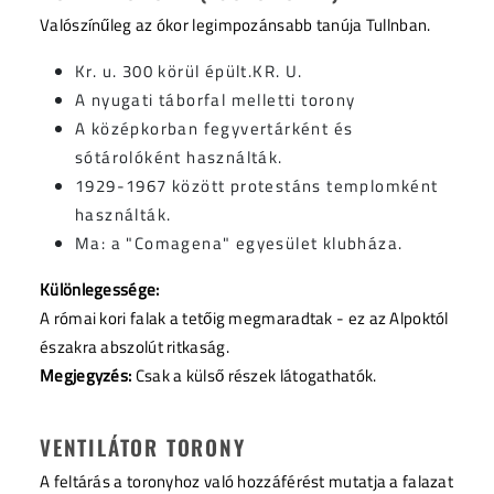
Valószínűleg az ókor legimpozánsabb tanúja Tullnban.
Kr. u. 300 körül épült.KR. U.
A nyugati táborfal melletti torony
A középkorban fegyvertárként és
sótárolóként használták.
1929-1967 között protestáns templomként
használták.
Ma: a "Comagena" egyesület klubháza.
Különlegessége:
A római kori falak a tetőig megmaradtak - ez az Alpoktól
északra abszolút ritkaság.
Megjegyzés:
Csak a külső részek látogathatók.
VENTILÁTOR TORONY
A feltárás a toronyhoz való hozzáférést mutatja a falazat