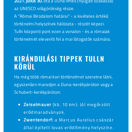
2021. július 30.
óta a Duna limes (nyugati szakasza)
az UNESCO világörökség része.
A "Római Birodalom határai" - a kivételes értékű
történelmi helyszínek hálózata - részét képezi.
Tulln központi pont ezen a vonalon - és a rómaiak
történelmét eleveníti fel a mai látogatók számára.
KIRÁNDULÁSI TIPPEK TULLN
KÖRÜL
Ha még több római kori történelmet szeretne látni,
egyszerűen maradjon a Duna-kerékpárúton vagy a
Schubert-kerékpárúton:
Zeiselmauer
(kb. 10 km): Jól megőrzött
erődmaradványok.
Zwentendorf:
a Marcus Aurelius császár
által épített lovas erődítmény helyszíne.