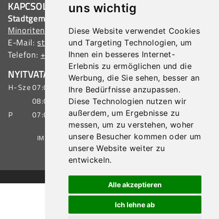
KAPCSOLAT
uns wichtig
Stadtgemeinde Tulln
Minoritenplatz 1, 3430 Tulln, Austria
Diese Website verwendet Cookies
E-Mail:
stadtamt@tulln.gv.at
und Targeting Technologien, um
Telefon:
+43 (0) 2272 690-0
Ihnen ein besseres Internet-
Erlebnis zu ermöglichen und die
NYITVATARTÁS ÜGYFÉLSZOLGÁLAT
Werbung, die Sie sehen, besser an
H-Sze
07:00 - 15:30 óra
Ihre Bedürfnisse anzupassen.
08:00 - 19:00 óra
Diese Technologien nutzen wir
außerdem, um Ergebnisse zu
P
07:00 - 12:00 óra
messen, um zu verstehen, woher
unsere Besucher kommen oder um
IMPRESSZUM
|
ADATVÉDELEM
|
OLDALTÉRKÉP
unsere Website weiter zu
entwickeln.
© 2026 Stadtgemeinde Tulln
Alle akzeptieren
Ich lehne ab