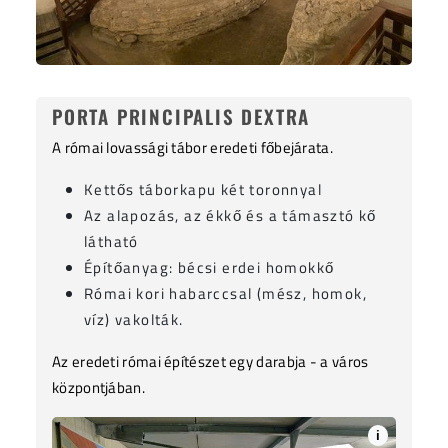
PORTA PRINCIPALIS DEXTRA
A római lovassági tábor eredeti főbejárata.
Kettős táborkapu két toronnyal
Az alapozás, az ékkő és a támasztó kő
látható
Építőanyag: bécsi erdei homokkő
Római kori habarccsal (mész, homok,
víz) vakolták.
Az eredeti római építészet egy darabja - a város
központjában.
i