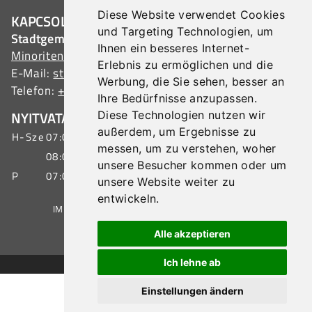
Diese Website verwendet Cookies
KAPCSOLAT
und Targeting Technologien, um
Stadtgemeinde Tulln
Ihnen ein besseres Internet-
Minoritenplatz 1, 3430 Tulln, Austria
Erlebnis zu ermöglichen und die
E-Mail:
stadtamt@tulln.gv.at
Werbung, die Sie sehen, besser an
Telefon:
+43 (0) 2272 690-0
Ihre Bedürfnisse anzupassen.
Diese Technologien nutzen wir
NYITVATARTÁS ÜGYFÉLSZOLGÁLAT
außerdem, um Ergebnisse zu
H-Sze
07:00 - 15:30 óra
messen, um zu verstehen, woher
08:00 - 19:00 óra
unsere Besucher kommen oder um
P
07:00 - 12:00 óra
unsere Website weiter zu
entwickeln.
IMPRESSZUM
|
ADATVÉDELEM
|
OLDALTÉRKÉP
Alle akzeptieren
Ich lehne ab
© 2026 Stadtgemeinde Tulln
Einstellungen ändern