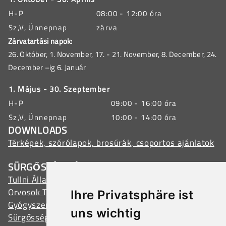
H-P
08:00 - 12:00 óra
Sz,V, Ünnepnap
zárva
Zárvatartási napok:
26. Október, 1. November, 17. - 21. November, 8. December, 24.
December –ig 6. Január
1. Május - 30. Szeptember
H-P
09:00 - 16:00 óra
Sz,V, Ünnepnap
10:00 - 14:00 óra
DOWNLOADS
Térképek, szórólapok, brosúrák, csoportos ajánlatok
SÜRGŐSSÉGI CÍMEK
Tullni Állami Kórház
Orvosok Tullnban
Ihre Privatsphäre ist
Gyógyszertárak Tullnban
uns wichtig
Sürgősségi szolgálatok