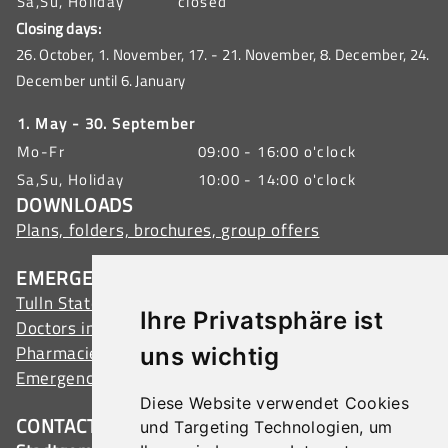
Sa,Su, Holiday
closed
Closing days:
26. October, 1. November, 17. - 21. November, 8. December, 24.
December until 6. January
1. May - 30. September
Mo-Fr
09:00 - 16:00 o'clock
Sa,Su, Holiday
10:00 - 14:00 o'clock
DOWNLOADS
Plans, folders, brochures, group offers
EMERGENCY ADDRESSES
Tulln State Hospital
Ihre Privatsphäre ist
Doctors in Tulln
Pharmacies in Tulln
uns wichtig
Emergency services
Diese Website verwendet Cookies
CONTACT
und Targeting Technologien, um