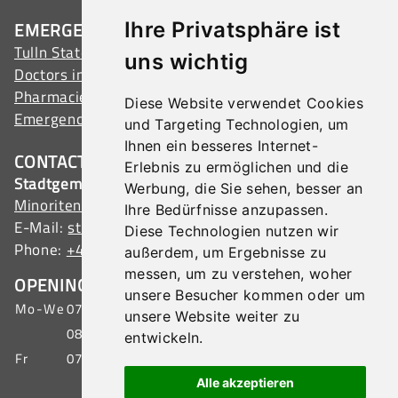
EMERGENCY ADDRESSES
Ihre Privatsphäre ist
Tulln State Hospital
uns wichtig
Doctors in Tulln
Pharmacies in Tulln
Diese Website verwendet Cookies
Emergency services
und Targeting Technologien, um
Ihnen ein besseres Internet-
CONTACT
Erlebnis zu ermöglichen und die
Stadtgemeinde Tulln
Werbung, die Sie sehen, besser an
Minoritenplatz 1, 3430 Tulln, Austria
Ihre Bedürfnisse anzupassen.
E-Mail:
stadtamt@tulln.gv.at
Diese Technologien nutzen wir
Phone:
+43 (0) 2272 690-0
außerdem, um Ergebnisse zu
messen, um zu verstehen, woher
OPENING HOURS CITIZEN SERVICE
unsere Besucher kommen oder um
Mo-We
07:00 - 15:30 o'clock
unsere Website weiter zu
08:00 - 19:00 o'clock
entwickeln.
Fr
07:00 - 12:00 o'clock
Alle akzeptieren