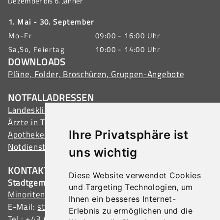
Dezember bis 6. Jänner
1. Mai - 30. September
Mo-Fr
09:00 - 16:00 Uhr
Sa,So, Feiertag
10:00 - 14:00 Uhr
DOWNLOADS
Pläne, Folder, Broschüren, Gruppen-Angebote
NOTFALLADRESSEN
Landeskliniken Tulln
Ärzte in Tulln
Ihre Privatsphäre ist
Apotheken in Tulln
Notdienste
uns wichtig
KONTAKT
Diese Website verwendet Cookies
Stadtgemeinde Tulln
und Targeting Technologien, um
Minoritenplatz 1, 3430 Tulln, Austria
Ihnen ein besseres Internet-
E-Mail:
stadtamt@tulln.gv.at
Erlebnis zu ermöglichen und die
Tel.:
+43 (0) 2272 690-0