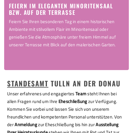
FEIERN IM ELEGANTEN MINORITENSAAL
BZW. AUF DER TERRASSE
Feiern Sie Ihren besonderen Tag in einem historischen
Ambiente mit stilvollem Flair im Minoritensaal oder
genießen Sie die Atmosphäre unter freiem Himmel auf
unserer Terrasse mit Blick auf den malerischen Garten.
STANDESAMT
TULLN AN DER DONAU
Unser erfahrenes und engagiertes
Team
steht Ihnen bei
allen Fragen rund um Ihre
Eheschließung
zur Verfügung.
Kommen Sie vorbei und lassen Sie sich von unserem
freundlichen und kompetenten Personal unterstützen. Von
der
Anmeldung
zur Eheschließung bis hin zur
Ausstellung
Ihrer Heiratsurkunde
stehen wir Ihnen mit Rat und Tat zur