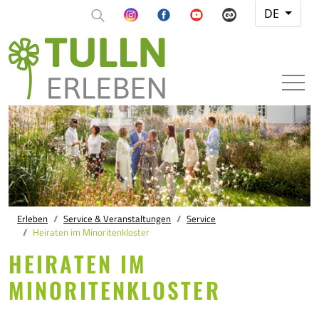
DE
Erleben
Service & Veranstaltungen
Service
Heiraten im Minoritenkloster
HEIRATEN IM
MINORITENKLOSTER