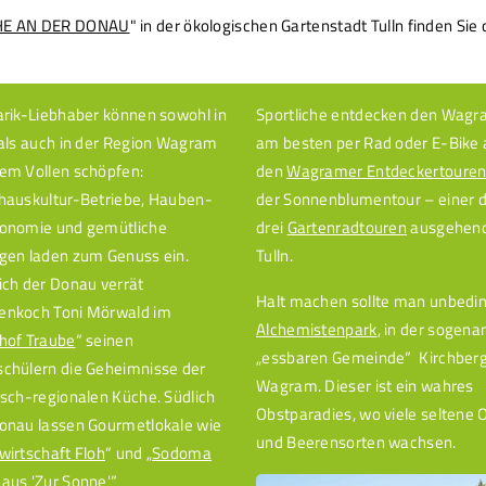
E AN DER DONAU
" in der ökologischen Gartenstadt Tulln finden Sie
arik-Liebhaber können sowohl in
Sportliche entdecken den Wag
 als auch in der Region Wagram
am besten per Rad oder E-Bike 
em Vollen schöpfen:
den
Wagramer Entdeckertoure
hauskultur-Betriebe, Hauben-
der Sonnenblumentour – einer 
onomie und gemütliche
drei
Gartenradtouren
ausgehend
gen laden zum Genuss ein.
Tulln.
ich der Donau verrät
Halt machen sollte man unbedin
enkoch Toni Mörwald im
Alchemistenpark
, in der sogen
hof Traube
“ seinen
„essbaren Gemeinde“ Kirchber
chülern die Geheimnisse der
Wagram. Dieser ist ein wahres
isch-regionalen Küche. Südlich
Obstparadies, wo viele seltene 
onau lassen Gourmetlokale wie
und Beerensorten wachsen.
wirtschaft Floh
“ und „
Sodoma
aus 'Zur Sonne'
“