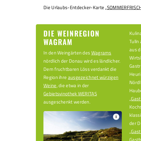
Die Urlaubs-Entdecker-Karte „
SOMMERFRISCH
DIE WEINREGION
Kulin
WAGRAM
Tulln
aus d
In den Weingärten des
Wagrams
Wirts
nördlich der Donau wird es ländlicher.
Gastr
Dem fruchtbaren Löss verdankt die
Heuri
Region ihre
ausgezeichnet würzigen
Nördl
Weine
, die etwa in der
Haub
Gebietsvinothek WERITAS
„
Gast
ausgeschenkt werden.
Kochs
klass
i
der D
„
Gast
Gasth