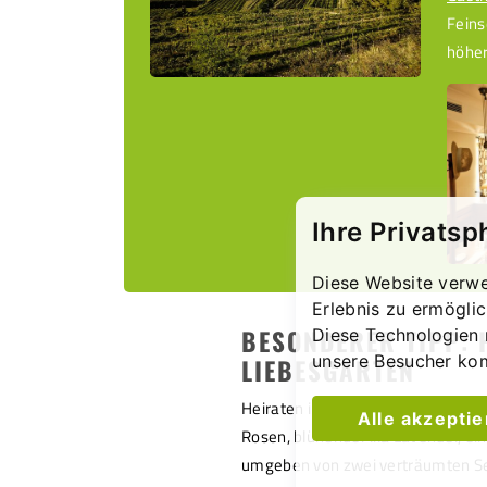
Fein
höher
Ihre Privatsp
Diese Website verwe
Erlebnis zu ermögli
BESONDERER TIPP: 
Diese Technologien 
unsere Besucher ko
LIEBESGARTEN
Heiraten im
Liebesgarten
auf der
Alle akzepti
Rosen, blühender lila Lavendel, ei
umgeben von zwei verträumten S