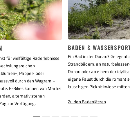
N
BADEN & WASSERSPOR
Ein Bad in der Donau? Gelegenhe
kt für vielfältige
Raderlebnisse
Strandbädern, an naturbelassene
wechslungsreichen
Donau oder an einem der idyllis
nblumen-, Pappel- oder
eigene Faust durch die romanti
genussvoll durch den Wagram –
lauschigen Picknickwiese mitten
oute. E-Bikes können von Mai bis
erden, alternativ stehen
Zu den Badeplätzen
Zug zur Verfügung.