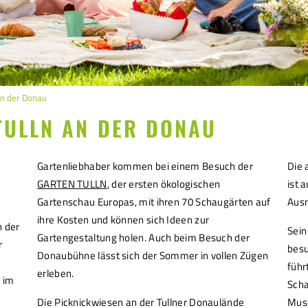
n der Donau
TULLN AN DER DONAU
Gartenliebhaber kommen bei einem Besuch der
Die 
GARTEN TULLN
, der ersten ökologischen
ist 
Gartenschau Europas, mit ihren 70 Schaugärten auf
Ausn
ihre Kosten und können sich Ideen zur
n der
Sein
Gartengestaltung holen. Auch beim Besuch der
r
besu
Donaubühne lässt sich der Sommer in vollen Zügen
führ
erleben.
 im
Scha
Die Picknickwiesen an der Tullner Donaulände
Muse