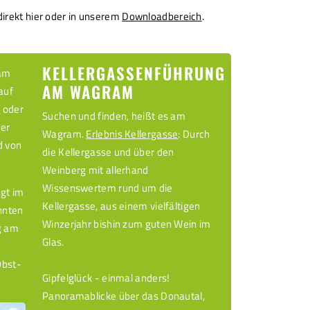
 direkt hier oder in unserem
Downloadbereich
.
KELLERGASSENFÜHRUNG
ram
AM WAGRAM
auf
n
oder
Suchen und finden, heißt es am
der
Wagram.
Erlebnis Kellergasse
: Durch
 von
die Kellergasse und über den
Weinberg mit allerhand
Wissenswertem rund um die
gt im
Kellergasse, aus einem vielfältigen
annten
Winzerjahr bishin zum guten Wein im
g am
Glas.
Obst-
Gipfelglück - einmal anders!
Panoramablicke über das Donautal,