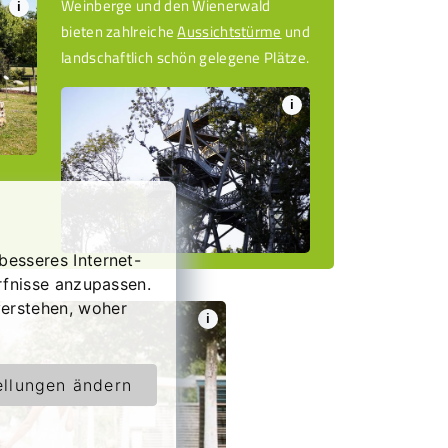
Weinberge und den Wienerwald
i
bieten zahlreiche
Aussichtstürme
und
landschaftlich schön gelegene Plätze.
i
besseres Internet-
rfnisse anzupassen.
erstehen, woher
i
ellungen ändern