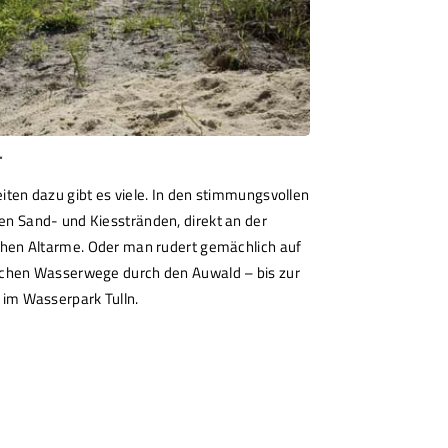
T
MUSEEN & A
IN DER REGI
iten dazu gibt es viele. In den stimmungsvollen
Als eines der Zen
n Sand- und Kiesstränden, direkt an der
Kunststadt Tulln e
chen Altarme. Oder man rudert gemächlich auf
bieten das ihm g
schen Wasserwege durch den Auwald – bis zur
 im Wasserpark Tulln.
Zu den Museen & 