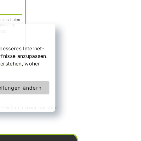
ttelschulen
Anmeldung
3430
besseres Internet-
rfnisse anzupassen.
erstehen, woher
ellungen ändern
ere Schulen sowie sonstige