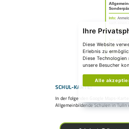
Allgemein
Sonderpä
Info:
Anmeld
nach einem 
Ihre Privatsp
Adresse:
Be
Tulln/Donau
Tel:
+43 22
Diese Website verwe
Mail:
aso.tu
Erlebnis zu ermögli
Web:
www.as
Diese Technologien 
unsere Besucher ko
Alle akzepti
SCHUL-KARTE:
In der folgenden Google Maps-Karte 
Allgemeinbildende Schulen in Tulln