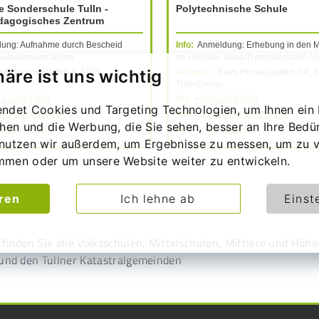
e Sonderschule Tulln -
Polytechnische Schule
dagogisches Zentrum
ung: Aufnahme durch Bescheid
Info:
Anmeldung: Erhebung in den Mi
Aufnahmeverfahren
im Frühjahr, danach provisorische 
häre ist uns wichtig
im Heisselgarten 4, 3430
Adresse:
Beim Heisselgarten 2-4, 
Tulln/Donau
72 22333-500
Tel:
+43 2272 62694
ndet Cookies und Targeting Technologien, um Ihnen ein 
lln@noeschule.at
Mail:
pts.tulln@noeschule.at
chen und die Werbung, die Sie sehen, besser an Ihre Bedü
otulln.ac.at
Web:
www.ptstulln.ac.at
nutzen wir außerdem, um Ergebnisse zu messen, um zu v
mmen oder um unsere Website weiter zu entwickeln.
eren
Ich lehne ab
Einst
finden Sie alle Volksschulen, Mittelschulen, Mittlere und Höh
 und den Tullner Katastralgemeinden