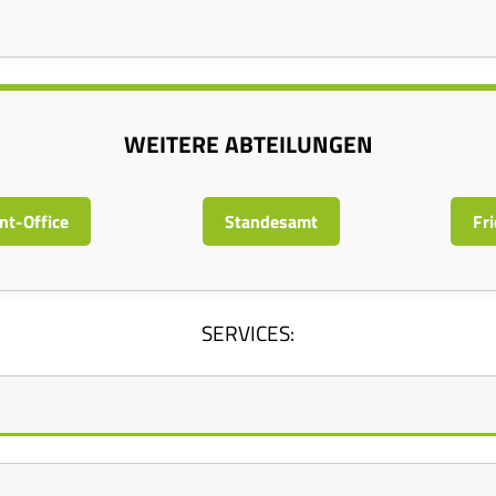
WEITERE ABTEILUNGEN
nt-Office
Standesamt
Fr
SERVICES: