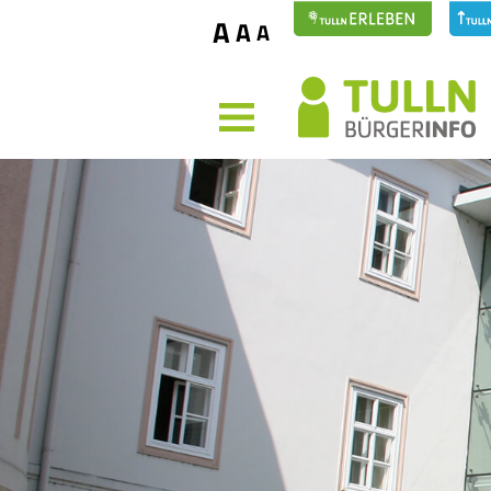
A
A
A
MENÜ