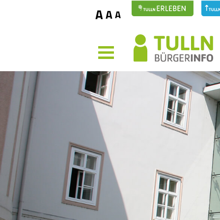
A
A
A
MENÜ