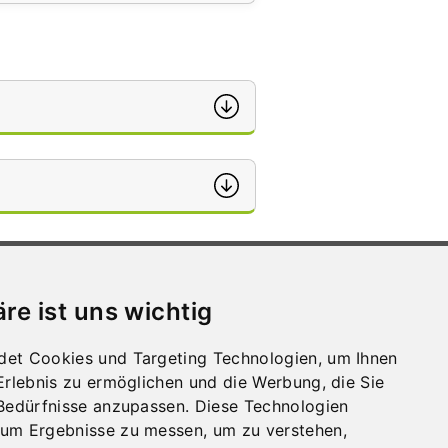
WIR ÜBER UNS
gen
Presse
äre ist uns wichtig
Sprechstunden
Stellen­aus­schreib­ungen
Lage und Anreise
det Cookies und Targeting Technologien, um Ihnen
Impressum und Datenschutz
-Erlebnis zu ermöglichen und die Werbung, die Sie
Whistleblowing
 Bedürfnisse anzupassen. Diese Technologien
Barrierefreiheit
 um Ergebnisse zu messen, um zu verstehen,
Amtssignatur