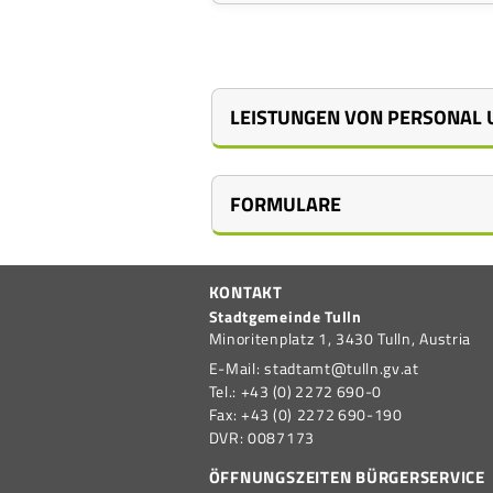
LEISTUNGEN VON PERSONAL 
FORMULARE
Informationsfreiheitsgeset
KONTAKT
Informationsfreiheitsgeset
Stellenausschreibungen
Stadtgemeinde Tulln
Minoritenplatz 1,
3430
Tulln,
Austria
E-Mail:
stadtamt@tulln.gv.at
Tel.:
+43 (0) 2272 690-0
Fax:
+43 (0) 2272 690-190
DVR:
0087173
ÖFFNUNGSZEITEN BÜRGERSERVICE