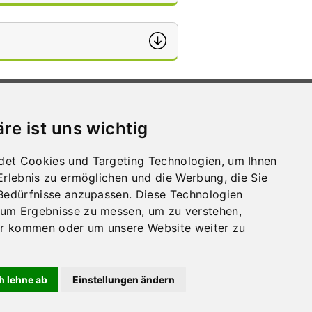
WIR ÜBER UNS
mular
nd
Presse
r
äre ist uns wichtig
Sprechstunden
r
Stellen­aus­schreib­ungen
Lage und Anreise
det Cookies und Targeting Technologien, um Ihnen
Impressum und Datenschutz
-Erlebnis zu ermöglichen und die Werbung, die Sie
Whistleblowing
 Bedürfnisse anzupassen. Diese Technologien
Barrierefreiheit
 um Ergebnisse zu messen, um zu verstehen,
Amtssignatur
r kommen oder um unsere Website weiter zu
NÖ
abe
h lehne ab
Einstellungen ändern
KONTAKT