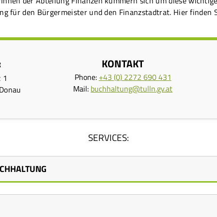
Innen der Abteilung Finanzen kümmern sich um diese wichtige 
ng für den Bürgermeister und den Finanzstadtrat. Hier finden S
:
KONTAKT
Phone:
+43 (0) 2272 690 431
z 1
Mail:
buchhaltung@tulln.gv.at
 Donau
SERVICES:
UCHHALTUNG