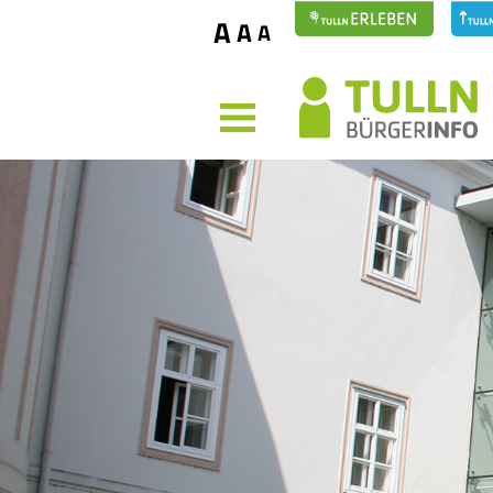
A
A
A
MENÜ