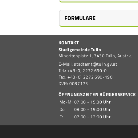
FORMULARE
Buchhaltung
Anmeldung Vergnügungsa
KONTAKT
Antrag auf Deckelung der 
Bereitstellungsgebühr
Stadtgemeinde Tulln
Minoritenplatz 1,
3430
Tulln,
Austria
Antrag auf Deckelung der 
E-Mail:
stadtamt@tulln.gv.at
Tel.:
+43 (0) 2272 690-0
Einverständniserklärung fü
Fax:
+43 (0) 2272 690-190
Verwaltung für
DVR:
0087173
Gemeindeverbände und
Erklärung Vergnügungsab
Stiftungen
ÖFFNUNGSZEITEN BÜRGERSERVICE
Mo-Mi
07:00 - 15:30 Uhr
Infoblatt Vergnügungsabg
Do
08:00 - 19:00 Uhr
Kommunalsteuer
Fr
07:00 - 12:00 Uhr
Kommunalsteuererklärung
Unterstützung für Kanalb