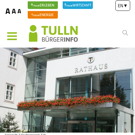
EN
▼
A
A
A
MENÜ
Fotocredit: © Stadtgemeinde Tulln