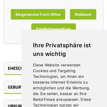
Bürgerservice Front-Office
Meldeamt
Friedhofsverwaltung
Ihre Privatsphäre ist
SERVICES:
uns wichtig
Diese Website verwendet
EHESCHLIESSUNGEN
Cookies und Targeting
Technologien, um Ihnen ein
besseres Internet-Erlebnis zu
GEBURTEN
ermöglichen und die Werbung,
Eheschließungen
Ermittlung der
die Sie sehen, besser an Ihre
(Heirat)
Ehefähigkeit
Bedürfnisse anzupassen. Diese
Technologien nutzen wir
URKUNDEN UND BESTÄTIGUNGEN