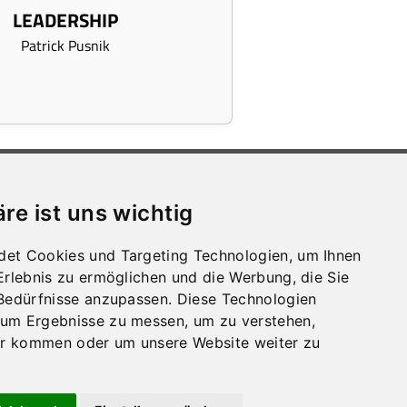
LEADERSHIP
Patrick Pusnik
WIR ÜBER UNS
Presse
äre ist uns wichtig
Sprechstunden
Stellen­aus­schreib­ungen
Lage und Anreise
det Cookies und Targeting Technologien, um Ihnen
Impressum und Datenschutz
-Erlebnis zu ermöglichen und die Werbung, die Sie
Whistleblowing
 Bedürfnisse anzupassen. Diese Technologien
Barrierefreiheit
 um Ergebnisse zu messen, um zu verstehen,
Amtssignatur
r kommen oder um unsere Website weiter zu