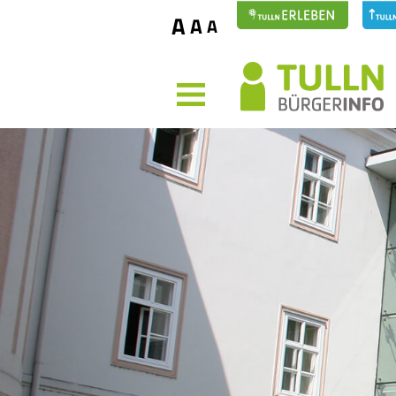
A
A
A
MENÜ