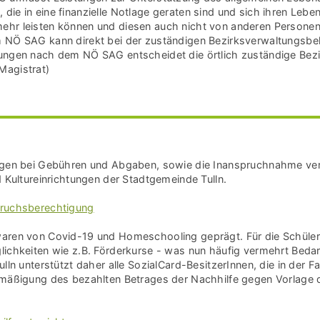
ie in eine finanzielle Notlage geraten sind und sich ihren Leben
hr leisten können und diesen auch nicht von anderen Personen 
m NÖ SAG kann direkt bei der zuständigen Bezirksverwaltungs
tungen nach dem NÖ SAG entscheidet die örtlich zuständige Be
Magistrat)
ngen bei Gebühren und Abgaben, sowie die Inanspruchnahme verg
d Kultureinrichtungen der Stadtgemeinde Tulln.
pruchsberechtigung
waren von Covid-19 und Homeschooling geprägt. Für die Schüle
ichkeiten wie z.B. Förderkurse - was nun häufig vermehrt Bedarf
lln unterstützt daher alle SozialCard-BesitzerInnen, die in der Fa
rmäßigung des bezahlten Betrages der Nachhilfe gegen Vorlage d