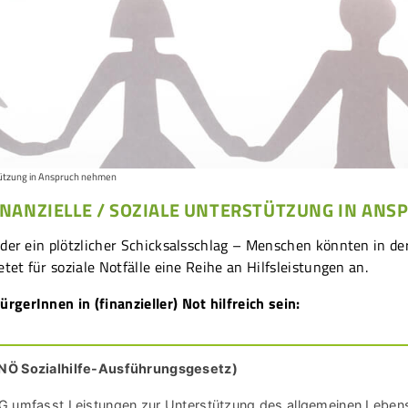
ützung in Anspruch nehmen
INANZIELLE / SOZIALE UNTERSTÜTZUNG IN AN
der ein plötzlicher Schicksalsschlag – Menschen könnten in der
tet für soziale Notfälle eine Reihe an Hilfsleistungen an.
gerInnen in (finanzieller) Not hilfreich sein:
(NÖ Sozialhilfe-Ausführungsgesetz)
G umfasst Leistungen zur Unterstützung des allgemeinen Lebens