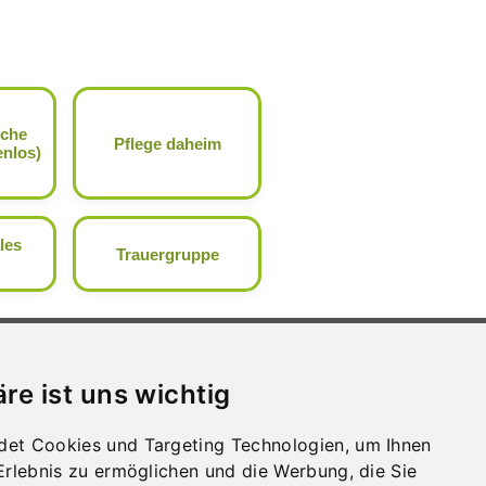
iche
Pflege daheim
enlos)
les
Trauergruppe
WIR ÜBER UNS
Presse
äre ist uns wichtig
Sprechstunden
Stellen­aus­schreib­ungen
Lage und Anreise
det Cookies und Targeting Technologien, um Ihnen
Impressum und Datenschutz
-Erlebnis zu ermöglichen und die Werbung, die Sie
Whistleblowing