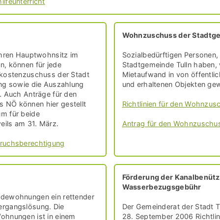
lfeunterricht
Wohnzuschuss der Stadtge
 ihren Hauptwohnsitz im
Sozialbedürftigen Personen,
n, können für jede
Stadtgemeinde Tulln haben
zkostenzuschuss der Stadt
Mietaufwand in von öffentlic
ung sowie die Auszahlung
und erhaltenen Objekten gew
. Auch Anträge für den
 NÖ können hier gestellt
Richtlinien für den Wohnzus
m für beide
ils am 31. März.
Antrag für den Wohnzuschus
pruchsberechtigung
Förderung der Kanalbenüt
Wasserbezugsgebühr
ndewohnungen ein rettender
ergangslösung. Die
Der Gemeinderat der Stadt Tu
ohnungen ist in einem
28. September 2006 Richtlini