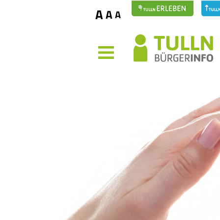
A
A
A
MENÜ