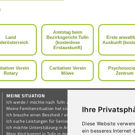
:
Amtstag beim
Land
Bezirksgericht Tulln
Erste anwaltl
derösterreich
(kostenlose
Auskunft (kost
Erstauskunft)
itativer Verein
Caritativer Verein
Psychosozia
Rotary
Möwe
Zentrum
MEINE SITUATION
Ich werde / möchte nach Tulln ziehen
Ihre Privatsph
Meine Familiensituation hat sich geändert
Ich brauche einen Bescheid / eine Bestätigung
Ich suche Leistungen für Senioren / Pensionisten
Diese Website verwen
Ich möchte Unterstützung in Anspruch nehmen
ein besseres Internet
Mein Kind kommt in Tulln in den Kindergarten / in die Schule