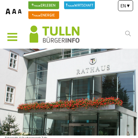
EN
▼
A
A
A
MENÜ
Fotocredit: © Stadtgemeinde Tulln