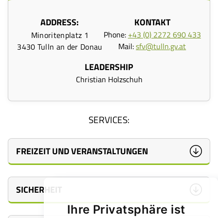
ADDRESS:
KONTAKT
Phone:
+43 (0) 2272 690 433
Minoritenplatz 1
Mail:
sfv@tulln.gv.at
3430 Tulln an der Donau
LEADERSHIP
Christian Holzschuh
SERVICES:
FREIZEIT UND VERANSTALTUNGEN
SICHERHEIT
Tullner Aktivsommer
Veranstaltungen und
Ihre Privatsphäre ist
(Ferienspiel)
Märkte