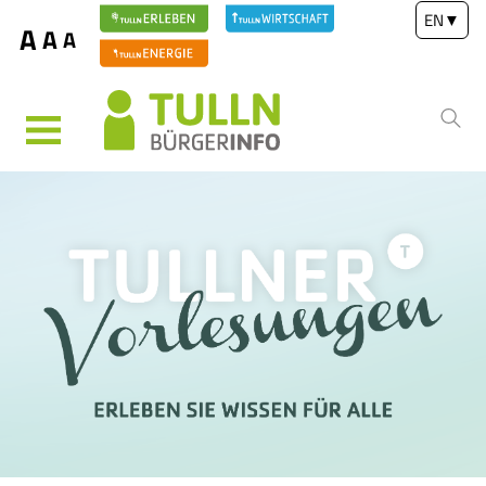
EN
▼
A
A
A
MENÜ