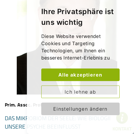
Ihre Privatsphäre ist
uns wichtig
Diese Website verwendet
Cookies und Targeting
Technologien, um Ihnen ein
besseres Internet-Erlebnis zu
ermöglichen und die Werbung,
die Sie sehen, besser an Ihre
Alle akzeptieren
Bedürfnisse anzupassen. Diese
Technologien nutzen wir
Ich lehne ab
außerdem, um Ergebnisse zu
messen, um zu verstehen, woher
Prim. Assoc. Prof. PD Dr. Martin Aigner
unsere Besucher kommen oder
Einstellungen ändern
um unsere Website weiter zu
DAS MIKROBIOM DER SEELE: WIE BIOLOGIE
entwickeln.
UNSERE PSYCHE BEEINFLUSST
KONTAKT