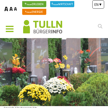
EN
▼
A
A
A
MENÜ
Fotocredit: © Stadtgemeinde Tulln