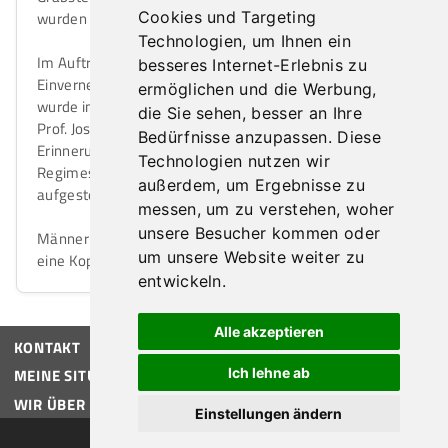
Cookies und Targeting
wurden symbolische Grabsteine aufgestellt.
Technologien, um Ihnen ein
Im Auftrag der Stadtgemeinde Tulln und im
besseres Internet-Erlebnis zu
Einvernehmen mit der Israelischen Kultusgemeinde
ermöglichen und die Werbung,
wurde im Jahre 1992 ein vom Tullner Bildhauermeister
die Sie sehen, besser an Ihre
Prof. Josef Weinbub gefertigter Gedenkstein zur
Bedürfnisse anzupassen. Diese
Erinnerung an die während des nationalsozialistischen
Technologien nutzen wir
Regimes umgekommenen jüdischen Mitbürger
außerdem, um Ergebnisse zu
aufgestellt.
messen, um zu verstehen, woher
unsere Besucher kommen oder
Männer werden ersucht, beim Betreten des Friedhofes
um unsere Website weiter zu
eine Kopfbedeckung zu tragen.
entwickeln.
Alle akzeptieren
KONTAKT
Ich lehne ab
MEINE SITUATION
WIR ÜBER UNS
Einstellungen ändern