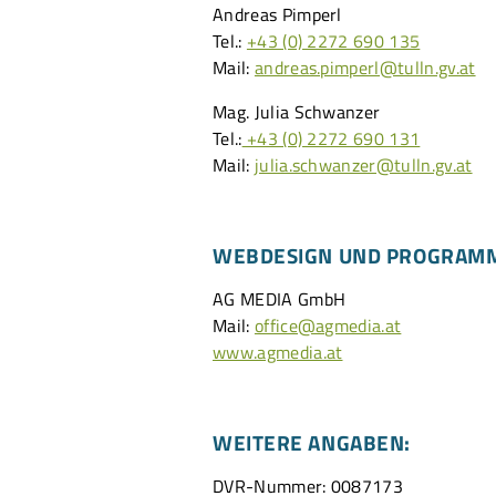
Andreas Pimperl
Tel.:
+43 (0) 2272 690 135
Mail:
andreas.pimperl@tulln.gv.at
Mag. Julia Schwanzer
Tel.:
+43 (0) 2272 690 131
Mail: ​​​​​​
julia.schwanzer@tulln.gv.at
WEBDESIGN UND PROGRAMM
AG MEDIA GmbH
Mail:
office@agmedia.at
www.agmedia.at
WEITERE ANGABEN:
DVR-Nummer: 0087173