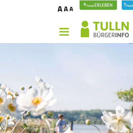
A
A
A
MENÜ