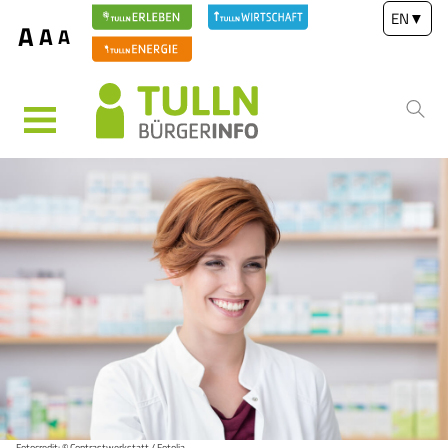
EN
▼
A
A
A
MENÜ
Fotocredit: © Contrastwerkstatt / Fotolia