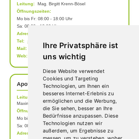
Leitung:
Mag. Birgitt Krenn-Bösel
Öffnungszeiten:
Mo bis Fr: 08:00 - 18:00 Uhr
Sa: 08:00 - 12:00 Uhr
Adresse:
Hauptplatz 30, 3430 Tulln/Donau
Tel:
+43 2272 626254555
bzw.
+43 2272 65186
Ihre Privatsphäre ist
Mail:
info@boesel-tulln.at
uns wichtig
Web:
www.boesel-tulln.at
Diese Website verwendet
Cookies und Targeting
Apotheke Hauptbahnhof Tulln
Technologien, um Ihnen ein
besseres Internet-Erlebnis zu
Leitung:
Astrid Paukovics-Ryper, Mag. pharm.
ermöglichen und die Werbung,
Maximilian Paukovics-Rypar
die Sie sehen, besser an Ihre
Öffnungszeiten:
Bedürfnisse anzupassen. Diese
Mo bis Fr: 08:00 - 18:00 Uhr
Technologien nutzen wir
Sa: 08:00 - 12:00 Uhr
außerdem, um Ergebnisse zu
Adresse:
Bahnhofstraße 69, 3430 Tulln/Donau
messen, um zu verstehen, woher