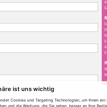
A
G
F
P
R
E
Ä
E
I
W
M
häre ist uns wichtig
ndet Cookies und Targeting Technologien, um Ihnen ein 
chen und die Werbung, die Sie sehen, besser an Ihre Bedü