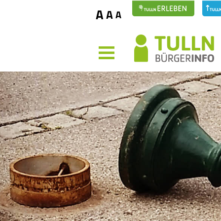
A
A
A
MENÜ