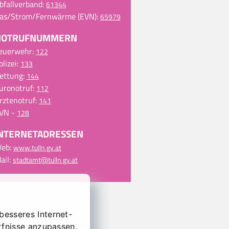
bfallverband
61344
as/Strom/Fernwärme (EVN)
65979
NOTRUFNUMMERN
euerwehr
122
olizei
133
ettung
144
uronotruf
112
rztenotruf
141
VN
128
NTERNETADRESSEN
eb
www.tulln.gv.at
ail
stadtamt@tulln.gv.at
besseres Internet-
rfnisse anzupassen.