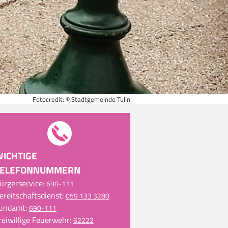
Fotocredit: © Stadtgemeinde Tulln
ICHTIGE
TELEFONNUMMERN
ürgerservice
690-111
ereitschaftsdienst
059 133 3280
undamt
690-111
reiwillige Feuerwehr
62222