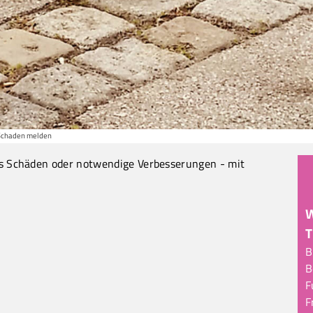
Schaden melden
s Schäden oder notwendige Verbesserungen - mit
W
B
B
F
F