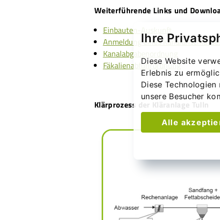
Weiterführende Links und Downlo
Einbauten-Auskunft
Ihre Privatsp
Anmeldung eines Kanalanschlusse
Kanalabgabenordnung
Diese Website verwe
Fäkalienabfuhrordnung
Erlebnis zu ermögli
Diese Technologien 
unsere Besucher ko
Klärprozess der Kläranlage Tulln
Alle akzepti