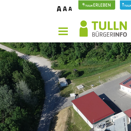
A
A
A
MENÜ