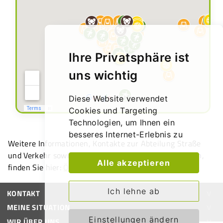
Ihre Privatsphäre ist
uns wichtig
Diese Website verwendet
Cookies und Targeting
Technologien, um Ihnen ein
besseres Internet-Erlebnis zu
Weitere Informationen, Kontakte zur Abteilung Straße
ermöglichen und die Werbung,
und Verkehr sowie die Möglichkeit, Schäden zu melden,
die Sie sehen, besser an Ihre
Alle akzeptieren
finden Sie hier:
Öffentliche Spiel- und Sportplätze
Bedürfnisse anzupassen. Diese
Technologien nutzen wir
Ich lehne ab
KONTAKT
außerdem, um Ergebnisse zu
messen, um zu verstehen, woher
MEINE SITUATION
unsere Besucher kommen oder
Einstellungen ändern
WIR ÜBER UNS