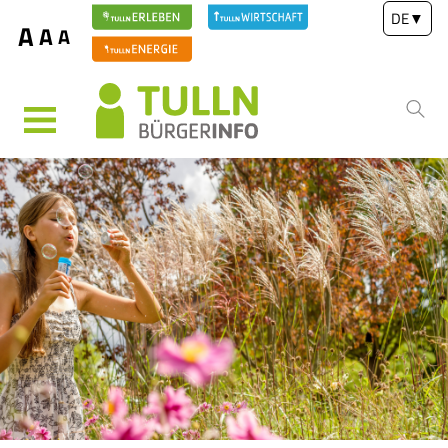
DE
▼
A
A
A
MENÜ