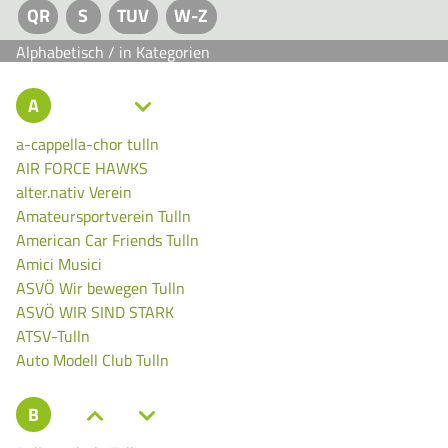
QR
S
TUV
W-Z
Alphabetisch
/
in Kategorien
A
a-cappella-chor tulln
AIR FORCE HAWKS
alter.nativ Verein
Amateursportverein Tulln
American Car Friends Tulln
Amici Musici
ASVÖ Wir bewegen Tulln
ASVÖ WIR SIND STARK
ATSV-Tulln
Auto Modell Club Tulln
B