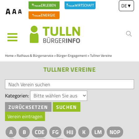
DE
▼
A
A
A
MENÜ
Home
Rathaus & Bürgerservice
Bürger-Engagement
Tullner Vereine
TULLNER VEREINE
Kategorien:
ZURÜCKSETZEN
SUCHEN
Verein eintragen
A
B
CDE
FG
HIJ
K
LM
NOP