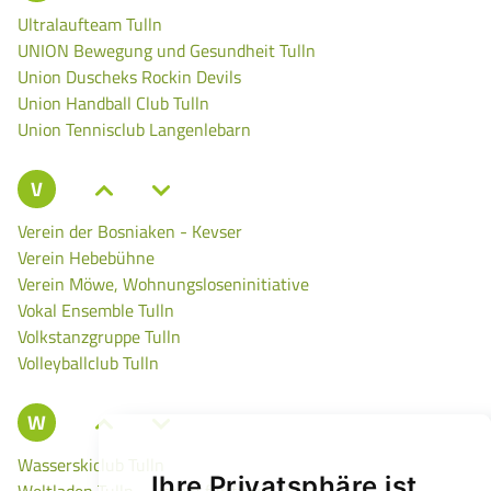
Ultralaufteam Tulln
UNION Bewegung und Gesundheit Tulln
Union Duscheks Rockin Devils
Union Handball Club Tulln
Union Tennisclub Langenlebarn
V
Verein der Bosniaken - Kevser
Verein Hebebühne
Verein Möwe, Wohnungsloseninitiative
Vokal Ensemble Tulln
Volkstanzgruppe Tulln
Volleyballclub Tulln
W
Wasserskiclub Tulln
Ihre Privatsphäre ist
Weltladen Tulln – Verein für faires Hand