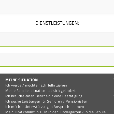
DIENSTLEISTUNGEN:
g
MEINE SITUATION
Vereinsförderung
Ich werde / möchte nach Tulln ziehen
Meine Familiensituation hat sich geändert
Ich brauche einen Bescheid / eine Bestätigung
Ich suche Leistungen für Senioren / Pensionisten
Ich möchte Unterstützung in Anspruch nehmen
Mein Kind kommt in Tulln in den Kindergarten / in die Schule