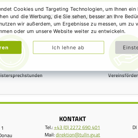
ndet Cookies und Targeting Technologien, um Ihnen ein 
WICHTIGSTE DIENSTLEISTUNGEN
chen und die Werbung, die Sie sehen, besser an Ihre Bedü
nutzen wir außerdem, um Ergebnisse zu messen, um zu v
mmen oder um unsere Website weiter zu entwickeln.
eren
Ich lehne ab
Einst
istersprechstunden
Vereinsförde
KONTAKT
Tel.:
+43 (0) 2272 690 401
DI
 1
Mail:
direktion@tulln.gv.at
 Donau