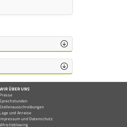
WIR ÜBER UNS
Presse
Sprechstunden
Stellen­aus­schreib­ungen
Lage und Anreise
Impressum und Datenschutz
Whistleblowing