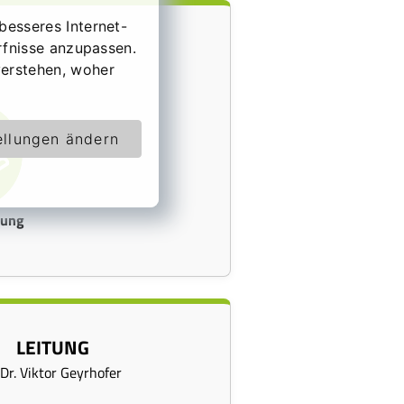
besseres Internet-
rfnisse anzupassen.
erstehen, woher
ellungen ändern
rung
LEITUNG
 Dr. Viktor Geyrhofer