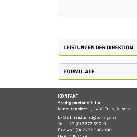
LEISTUNGEN DER DIREKTION
FORMULARE
Ansuchen Vereinsförderun
KONTAKT
Bürgermeistersprechstunden
Stadtgemeinde Tulln
Minoritenplatz 1,
3430
Tulln,
Austria
E-Mail:
stadtamt@tulln.gv.at
Tel.:
+43 (0) 2272 690-0
Fax:
+43 (0) 2272 690-190
DVR:
0087173