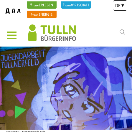
DE
▼
A
A
A
MENÜ
Fotocredit: © Stadtgemeinde Tulln