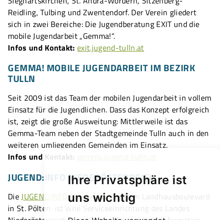
Sieghartskirchen, St. Andrä-Wördern, Sitzenberg-
Reidling, Tulbing und Zwentendorf. Der Verein gliedert
sich in zwei Bereiche: Die Jugendberatung EXIT und die
mobile Jugendarbeit „Gemma!“.
Infos und Kontakt:
exit.jugend-tulln.at
GEMMA! MOBILE JUGENDARBEIT IM BEZIRK
TULLN
Seit 2009 ist das Team der mobilen Jugendarbeit in vollem
Einsatz für die Jugendlichen. Dass das Konzept erfolgreich
ist, zeigt die große Ausweitung: Mittlerweile ist das
Gemma-Team neben der Stadtgemeinde Tulln auch in den
weiteren umliegenden Gemeinden im Einsatz.
Infos und Kontakt:
gemma.jugend-tulln.at
JUGEND:INFO NIEDERÖSTERREICH
Ihre Privatsphäre ist
uns wichtig
Die
JUGEND:INFO Niederösterreich
im Landhausboulevard
in St. Pölten ist eine Serviceeinrichtung des Landes