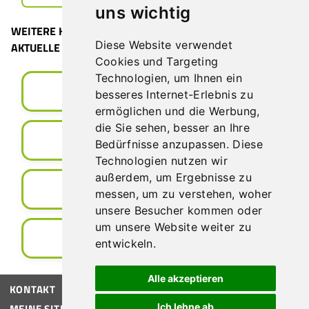
uns wichtig
WEITERE HILFREICHE INFORMATIONEN FÜR IHRE
Diese Website verwendet
AKTUELLE FAMILIENSITUATION:
Cookies und Targeting
Technologien, um Ihnen ein
Geburt eines Kindes
besseres Internet-Erlebnis zu
ermöglichen und die Werbung,
die Sie sehen, besser an Ihre
Heirat
Bedürfnisse anzupassen. Diese
Technologien nutzen wir
außerdem, um Ergebnisse zu
Nicht eheliche Lebensgemeinschaften
messen, um zu verstehen, woher
unsere Besucher kommen oder
um unsere Website weiter zu
Informationen zur Staatsbürgerschaft
entwickeln.
Alle akzeptieren
KONTAKT
Ich lehne ab
MEINE SITUATION