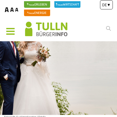
DE
▼
A
A
A
MENÜ
Fotocredit: © yakimenkoanton / Fotolia