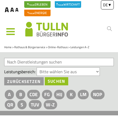
DE
▼
A
A
A
MENÜ
Home
Rathaus & Bürgerservice
Online-Rathaus
Leistungen A-Z
Leistungsbereich:
ZURÜCKSETZEN
SUCHEN
A
B
CDE
FG
HIJ
K
LM
NOP
QR
S
TUV
W-Z