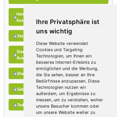
Heiratsurkunde (international) - Antrag auf
Ausstellung
Ihre Privatsphäre ist
uns wichtig
Sterbeurkunde - Antrag auf Ausstellung
Diese Website verwendet
Cookies und Targeting
Sterbeurkunde (international) - Antrag auf
Technologien, um Ihnen ein
Ausstellung
besseres Internet-Erlebnis zu
ermöglichen und die Werbung,
Ehebuch-Abschrift – Antrag auf Ausstellung
die Sie sehen, besser an Ihre
Bedürfnisse anzupassen. Diese
Technologien nutzen wir
Geburt – Registerauszug – Antrag
außerdem, um Ergebnisse zu
messen, um zu verstehen, woher
Tod – Registerauszug – Antrag
unsere Besucher kommen oder
um unsere Website weiter zu