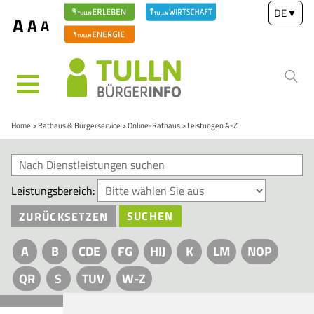
DE
▼
A
A
A
MENÜ
Home
Rathaus & Bürgerservice
Online-Rathaus
Leistungen A-Z
Leistungsbereich:
ZURÜCKSETZEN
SUCHEN
A
B
CDE
FG
HIJ
K
LM
NOP
QR
S
TUV
W-Z