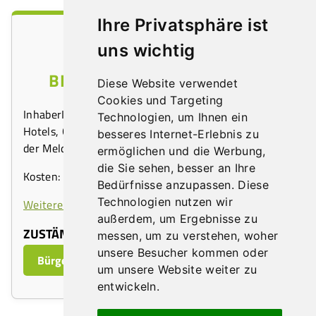
Ihre Privatsphäre ist
GÄSTEBLÄTTER FÜR
uns wichtig
BEHERBERGUNGSBETRIEBE
Diese Website verwendet
Cookies und Targeting
InhaberInnen von Beherbergungsbetrieben (z.B.
Technologien, um Ihnen ein
Hotels, Gasthöfe, Pensionen) müssen zur Erfüllung
besseres Internet-Erlebnis zu
der Meldepflicht ein Gästeverzeichnis auflegen.
ermöglichen und die Werbung,
die Sie sehen, besser an Ihre
Kosten: 100 Stk. Gästeblätter € 6,00
Bedürfnisse anzupassen. Diese
Technologien nutzen wir
Weitere Informationen auf usp.gv.at
außerdem, um Ergebnisse zu
ZUSTÄNDIGE ABTEILUNG:
messen, um zu verstehen, woher
unsere Besucher kommen oder
Bürgerservice Front-Office
um unsere Website weiter zu
entwickeln.