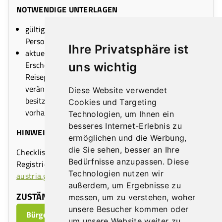
NOTWENDIGE UNTERLAGEN
gültiger Lichtbildausweis (Reisepass,
Personalausweis)
Ihre Privatsphäre ist
aktuelles Passfoto (
nur dann
, wenn sich Ihr
Erscheinungsbild seit der Ausstellung Ihres
uns wichtig
Reisepasses oder Personalausweises wesentlich
verändert hat oder wenn Sie keinen dieser Ausweise
Diese Website verwendet
besitzen und auf Ihrer e-Card kein Lichtbild
Cookies und Targeting
vorhanden ist.)
Technologien, um Ihnen ein
besseres Internet-Erlebnis zu
HINWEISE
ermöglichen und die Werbung,
die Sie sehen, besser an Ihre
Checkliste für Ihren Behörden-Termin zur ID Austria
Bedürfnisse anzupassen. Diese
Registrierung:
https://www.id-
Technologien nutzen wir
austria.gv.at/de/registrieren/uebersicht/checkliste
außerdem, um Ergebnisse zu
ZUSTÄNDIGE ABTEILUNG:
messen, um zu verstehen, woher
unsere Besucher kommen oder
Bürgerservice Front-Office
um unsere Website weiter zu