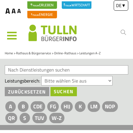
DE
▼
A
A
A
MENÜ
Home
Rathaus & Bürgerservice
Online-Rathaus
Leistungen A-Z
Leistungsbereich:
ZURÜCKSETZEN
SUCHEN
A
B
CDE
FG
HIJ
K
LM
NOP
QR
S
TUV
W-Z