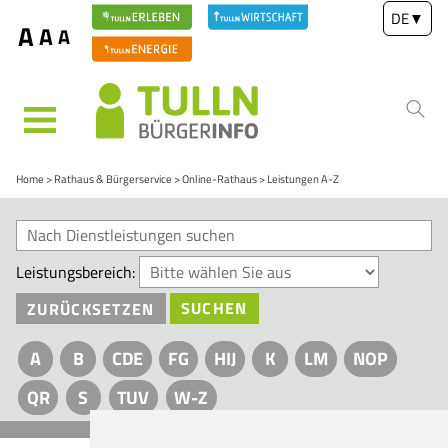
DE
▼
A
A
A
MENÜ
Home
Rathaus & Bürgerservice
Online-Rathaus
Leistungen A-Z
Leistungsbereich:
ZURÜCKSETZEN
SUCHEN
A
B
CDE
FG
HIJ
K
LM
NOP
QR
S
TUV
W-Z