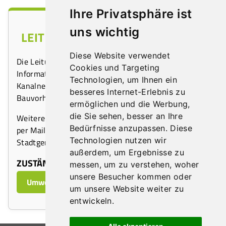
Ihre Privatsphäre ist
uns wichtig
LEITUNGSAUSKUNFT GEOOFFICE
Diese Website verwendet
Die Leitungsauskunft des GeoOffice bietet wichtige
Cookies und Targeting
Informationen über die Lage der Wasser- und
Technologien, um Ihnen ein
Kanalnetze für die Planung entsprechender
besseres Internet-Erlebnis zu
Bauvorhaben oder Grabungsarbeiten.
ermöglichen und die Werbung,
die Sie sehen, besser an Ihre
Weitere Informationen erhalten Sie telefonisch oder
Bedürfnisse anzupassen. Diese
per Mail bei der zuständigen Abteilung 2.3 der
Technologien nutzen wir
Stadtgemeinde Tulln.
außerdem, um Ergebnisse zu
ZUSTÄNDIGE ABTEILUNG:
messen, um zu verstehen, woher
unsere Besucher kommen oder
Umwelt, Energie und Wasserwirtschaft
um unsere Website weiter zu
entwickeln.